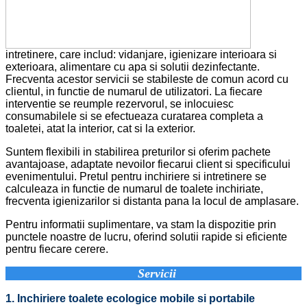
intretinere, care includ: vidanjare, igienizare interioara si
exterioara, alimentare cu apa si solutii dezinfectante.
Frecventa acestor servicii se stabileste de comun acord cu
clientul, in functie de numarul de utilizatori. La fiecare
interventie se reumple rezervorul, se inlocuiesc
consumabilele si se efectueaza curatarea completa a
toaletei, atat la interior, cat si la exterior.
Suntem flexibili in stabilirea preturilor si oferim pachete
avantajoase, adaptate nevoilor fiecarui client si specificului
evenimentului. Pretul pentru inchiriere si intretinere se
calculeaza in functie de numarul de toalete inchiriate,
frecventa igienizarilor si distanta pana la locul de amplasare.
Pentru informatii suplimentare, va stam la dispozitie prin
punctele noastre de lucru, oferind solutii rapide si eficiente
pentru fiecare cerere.
Servicii
1. Inchiriere toalete ecologice mobile si portabile