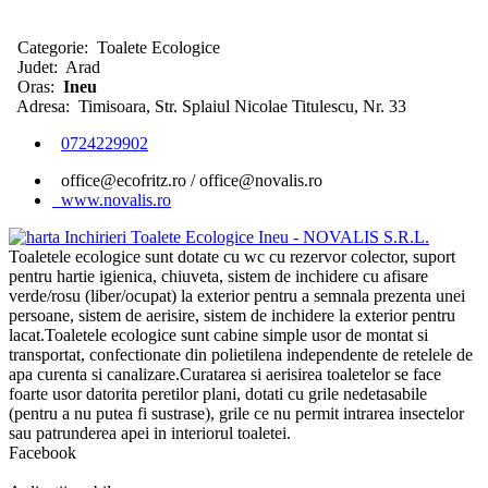
Categorie:
Toalete Ecologice
Judet:
Arad
Oras:
Ineu
Adresa:
Timisoara, Str. Splaiul Nicolae Titulescu, Nr. 33
0724229902
office@ecofritz.ro / office@novalis.ro
www.novalis.ro
Toaletele ecologice sunt dotate cu wc cu rezervor colector, suport
pentru hartie igienica, chiuveta, sistem de inchidere cu afisare
verde/rosu (liber/ocupat) la exterior pentru a semnala prezenta unei
persoane, sistem de aerisire, sistem de inchidere la exterior pentru
lacat.Toaletele ecologice sunt cabine simple usor de montat si
transportat, confectionate din polietilena independente de retelele de
apa curenta si canalizare.Curatarea si aerisirea toaletelor se face
foarte usor datorita peretilor plani, dotati cu grile nedetasabile
(pentru a nu putea fi sustrase), grile ce nu permit intrarea insectelor
sau patrunderea apei in interiorul toaletei.
Facebook