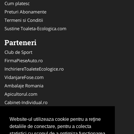
Cum platesc
Preturi Abonamente
Termeni si Conditii
Sustine Toaleta-Ecologica.com
Parteneri
Club de Sport
FirmaPieseAuto.ro
InchiriereToaleteEcologice.ro
VidanjareFose.com
Ambalaje Romania
Apicultorul.com
Cabinet-Individual.ro
CentruInchirieri.ro
ConstructiiHaleMetalice.ro
Website-ul utilizeaza cookie pentru a reţine
detaliile de conectare, pentru a colecta
FirmaDeratizare.ro
statistici cu scopul de a optimiza functionarea