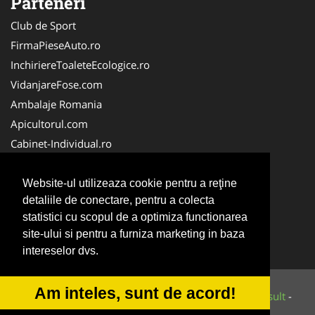
Parteneri
Club de Sport
FirmaPieseAuto.ro
InchiriereToaleteEcologice.ro
VidanjareFose.com
Ambalaje Romania
Apicultorul.com
Cabinet-Individual.ro
CentruInchirieri.ro
ConstructiiHaleMetalice.ro
Website-ul utilizeaza cookie pentru a reţine
detaliile de conectare, pentru a colecta
FirmaDeratizare.ro
statistici cu scopul de a optimiza functionarea
InstructorScoalaAuto.ro
site-ului si pentru a furniza marketing in baza
SalonFrizerieCanina.com
intereselor dvs.
Am inteles, sunt de acord!
© 2014-2026 Powered by
VilonMedia
&
Tokaido Consult
-
ANPC
SOL