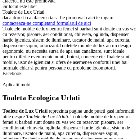
afacerea nu este promovata
iar locul este liber
Toalete de Lux Urlati
daca doresti ca afacerea ta sa fie promovata aici te rugam
contacteaza-ne completand formularul de aici
Toaletele mobile de lux pentru femei si barbati sunt dotate cu vas wc
cu rezervor, pisoare, aer conditionat, chiuveta, oglinda, dispenser
hartie igienica, sistem de iluminare, uscator de maini, apa curenta,
dispersoare sapun, odorizant.Toaletele mobile de lux au un design
ergonomic, nu necesita sursa de apa sau canalizare, sunt ideale
pentru diferite evenimente nunti, botezi, concerte etc.Toalete sunt
mobile, usor de igienizat si ofera de asemenea confortul unei bai
normale chiar si pentru persoane cu probleme locomotorii.
Facebook
Aplicatii mobil
Toaleta Ecologica Urlati
Toalete de Lux Urlati
reprezinta pagina unde puteti gasi informatii
utile despre
Toalete de Lux Urlati
. Toaletele mobile de lux pentru
femei si barbati sunt dotate cu vas wc cu rezervor, pisoare, aer
conditionat, chiuveta, oglinda, dispenser hartie igienica, sistem de
iluminare, uscator de maini, apa curenta, dispersoare sapun,
odorizant.Toaletele mobile de lux au un design ergonomic, nu