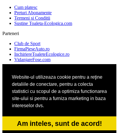
Cum platesc
Preturi Abonamente
Termeni si Conditii
Sustine Toaleta-Ecologica.com
Parteneri
Club de Sport
FirmaPieseAuto.ro
InchiriereToaleteEcologice.ro
VidanjareFose.com
Website-ul utilizeaza cookie pentru a reţine
Ambalaje Romania
detaliile de conectare, pentru a colecta
Apicultorul.com
Cabinet-Individual.ro
statistici cu scopul de a optimiza functionarea
CentruInchirieri.ro
site-ului si pentru a furniza marketing in baza
intereselor dvs.
ConstructiiHaleMetalice.ro
FirmaDeratizare.ro
Am inteles, sunt de acord!
InstructorScoalaAuto.ro
SalonFrizerieCanina.com