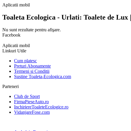
Aplicatii mobil
Toaleta Ecologica - Urlati: Toalete de Lux 
Nu sunt rezultate pentru afişare.
Facebook
Aplicatii mobil
Linkuri Utile
Cum platesc
Preturi Abonamente
Termeni si Conditii
Sustine Toaleta-Ecologica.com
Parteneri
Club de Sport
FirmaPieseAuto.ro
InchiriereToaleteEcologice.ro
VidanjareFose.com