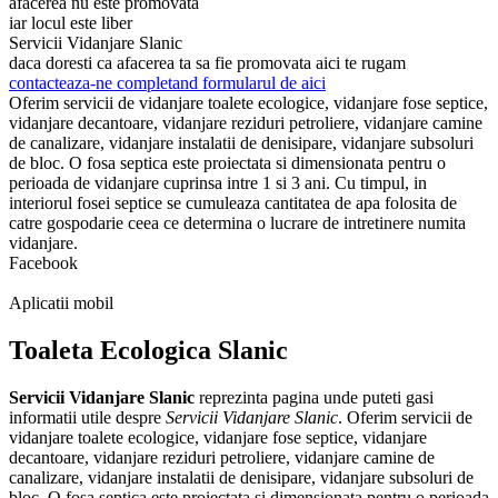
afacerea nu este promovata
iar locul este liber
Servicii Vidanjare Slanic
daca doresti ca afacerea ta sa fie promovata aici te rugam
contacteaza-ne completand formularul de aici
Oferim servicii de vidanjare toalete ecologice, vidanjare fose septice,
vidanjare decantoare, vidanjare reziduri petroliere, vidanjare camine
de canalizare, vidanjare instalatii de denisipare, vidanjare subsoluri
de bloc. O fosa septica este proiectata si dimensionata pentru o
perioada de vidanjare cuprinsa intre 1 si 3 ani. Cu timpul, in
interiorul fosei septice se cumuleaza cantitatea de apa folosita de
catre gospodarie ceea ce determina o lucrare de intretinere numita
vidanjare.
Facebook
Aplicatii mobil
Toaleta Ecologica Slanic
Servicii Vidanjare Slanic
reprezinta pagina unde puteti gasi
informatii utile despre
Servicii Vidanjare Slanic
. Oferim servicii de
vidanjare toalete ecologice, vidanjare fose septice, vidanjare
decantoare, vidanjare reziduri petroliere, vidanjare camine de
canalizare, vidanjare instalatii de denisipare, vidanjare subsoluri de
bloc. O fosa septica este proiectata si dimensionata pentru o perioada