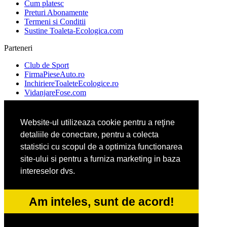
Cum platesc
Preturi Abonamente
Termeni si Conditii
Sustine Toaleta-Ecologica.com
Parteneri
Club de Sport
FirmaPieseAuto.ro
InchiriereToaleteEcologice.ro
VidanjareFose.com
Website-ul utilizeaza cookie pentru a reţine
Ambalaje Romania
detaliile de conectare, pentru a colecta
Apicultorul.com
Cabinet-Individual.ro
statistici cu scopul de a optimiza functionarea
CentruInchirieri.ro
site-ului si pentru a furniza marketing in baza
intereselor dvs.
ConstructiiHaleMetalice.ro
FirmaDeratizare.ro
Am inteles, sunt de acord!
InstructorScoalaAuto.ro
SalonFrizerieCanina.com