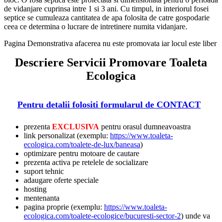
de vidanjare cuprinsa intre 1 si 3 ani. Cu timpul, in interiorul fosei
septice se cumuleaza cantitatea de apa folosita de catre gospodarie
ceea ce determina o lucrare de intretinere numita vidanjare.
Pagina Demonstrativa afacerea nu este promovata iar locul este liber
Descriere Servicii Promovare Toaleta
Ecologica
Pentru detalii folositi formularul de CONTACT
prezenta
EXCLUSIVA
pentru orasul dumneavoastra
link personalizat (exemplu:
https://www.toaleta-
ecologica.com/toalete-de-lux/baneasa
)
optimizare pentru motoare de cautare
prezenta activa pe retelele de socializare
suport tehnic
adaugare oferte speciale
hosting
mentenanta
pagina proprie (exemplu:
https://www.toaleta-
ecologica.com/toalete-ecologice/bucuresti-sector-2
) unde va