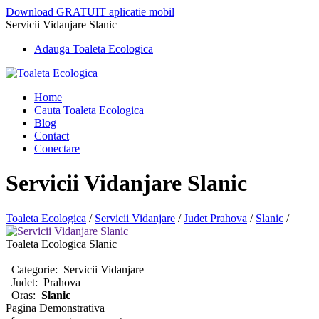
Download GRATUIT aplicatie mobil
Servicii Vidanjare Slanic
Adauga Toaleta Ecologica
Home
Cauta Toaleta Ecologica
Blog
Contact
Conectare
Servicii Vidanjare Slanic
Toaleta Ecologica
/
Servicii Vidanjare
/
Judet Prahova
/
Slanic
/
Toaleta Ecologica Slanic
Categorie:
Servicii Vidanjare
Judet:
Prahova
Oras:
Slanic
Pagina Demonstrativa