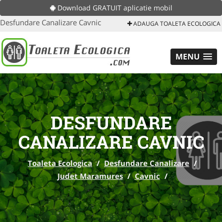
Download GRATUIT aplicatie mobil
Desfundare Canalizare Cavnic
ADAUGA TOALETA ECOLOGICA
MENU
DESFUNDARE
CANALIZARE CAVNIC
Toaleta Ecologica
/
Desfundare Canalizare
/
Judet Maramures
/
Cavnic
/