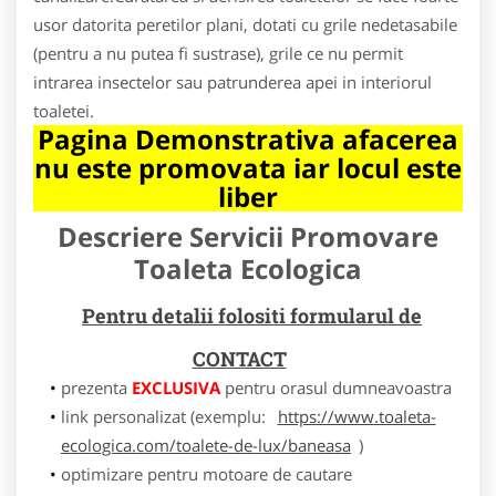
usor datorita peretilor plani, dotati cu grile nedetasabile
(pentru a nu putea fi sustrase), grile ce nu permit
intrarea insectelor sau patrunderea apei in interiorul
toaletei.
Pagina Demonstrativa afacerea
nu este promovata iar locul este
liber
Descriere Servicii Promovare
Toaleta Ecologica
Pentru detalii folositi formularul de
CONTACT
prezenta
EXCLUSIVA
pentru orasul dumneavoastra
link personalizat (exemplu:
https://www.toaleta-
ecologica.com/toalete-de-lux/baneasa
)
optimizare pentru motoare de cautare