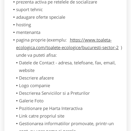
prezenta activa pe retelele de socializare
suport tehnic
adaugare oferte speciale
hosting
mentenanta
pagina proprie (exemplu:
https://www.toaleta-
ecologica.com/toalete-ecologice/bucuresti-sector-2
)
unde va puteti afisa:
Datele de Contact - adresa, telefoane, fax, email,
website
Descriere afacere
Logo companie
Descrierea Serviciilor si a Preturilor
Galerie Foto
Pozitionare pe Harta Interactiva
Link catre propriul site
Gestionarea informatiilor promovate, printr-un
cont, cu user name si parola