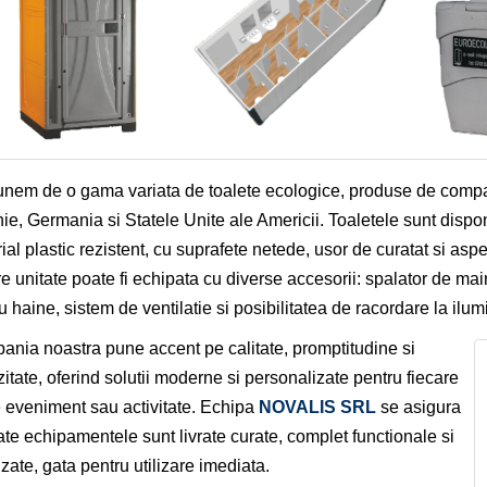
nem de o gama variata de toalete ecologice, produse de compani
nie, Germania si Statele Unite ale Americii. Toaletele sunt disponib
ial plastic rezistent, cu suprafete netede, usor de curatat si aspec
re unitate poate fi echipata cu diverse accesorii: spalator de main
u haine, sistem de ventilatie si posibilitatea de racordare la ilum
nia noastra pune accent pe calitate, promptitudine si
zitate, oferind solutii moderne si personalizate pentru fiecare
e eveniment sau activitate. Echipa
NOVALIS SRL
se asigura
ate echipamentele sunt livrate curate, complet functionale si
izate, gata pentru utilizare imediata.