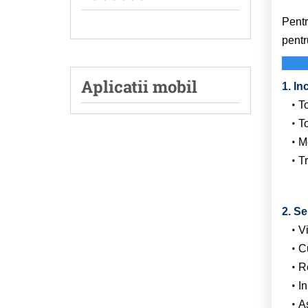
Pentr
pentr
Aplicatii mobil
1. In
To
To
Mo
Tr
2. Se
Vi
Cu
R
In
A