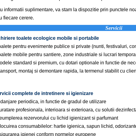
u informatii suplimentare, va stam la dispozitie prin punctele noas
u fiecare cerere.
Servicii
chiriere toalete ecologice mobile si portabile
alete pentru evenimente publice si private (nunti, festivaluri, con
alete mobile pentru santiere, zone industriale si lucrari tempora
dele standard si premium, cu dotari optionale in functie de nece
ansport, montaj si demontare rapida, la termenul stabilit cu clien
rvicii complete de intretinere si igienizare
danjare periodica, in functie de gradul de utilizare
ratare profesionala, interioara si exterioara, cu solutii dezinfec
eumplerea rezervorului cu lichid igienizant si parfumant
locuirea consumabilelor: hartie igienica, sapun lichid, odorizant
sigurarea igienei conform normelor europene