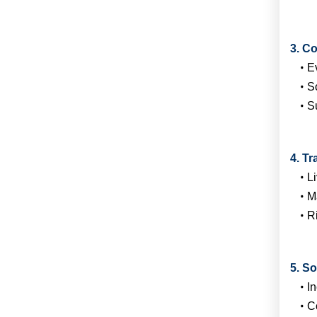
3. Co
E
So
S
4. Tr
Li
Ma
Ri
5. So
I
Co