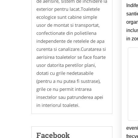
de aerisire, sistem de inchidere la
Indif
exterior pentru lacat.Toaletele
santi
ecologice sunt cabine simple
organ
usor de montat si transportat,
inclu
confectionate din polietilena
in zo
independente de retelele de apa
curenta si canalizare.Curatarea si
aerisirea toaletelor se face foarte
usor datorita peretilor plani,
dotati cu grile nedetasabile
(pentru a nu putea fi sustrase),
grile ce nu permit intrarea
insectelor sau patrunderea apei
in interiorul toaletei.
eveni
Facebook
frecv