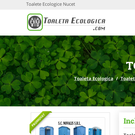
Toalete Ecologice Nucet
T
Toaleta Ecologica
/
Toalet
PROMOVAT
Inc