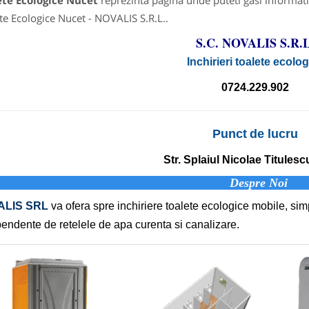
ete Ecologice Nucet
reprezinta pagina unde puteti gasi informati
te Ecologice Nucet - NOVALIS S.R.L..
S.C. NOVALIS S.R.L
Inchirieri toalete ecolo
0724.229.902
Punct
de
lucru
Str. Splaiul Nicolae Titulescu
Despre Noi
ALIS SRL
va ofera spre inchiriere toalete ecologice mobile, sim
endente de retelele de apa curenta si canalizare.