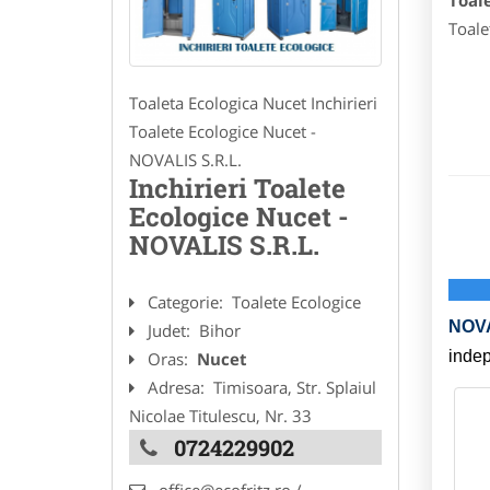
Toal
Toale
Toaleta Ecologica Nucet Inchirieri
Toalete Ecologice Nucet -
NOVALIS S.R.L.
Inchirieri Toalete
Ecologice Nucet -
NOVALIS S.R.L.
Categorie:
Toalete Ecologice
NOV
Judet:
Bihor
indep
Oras:
Nucet
Adresa:
Timisoara, Str. Splaiul
Nicolae Titulescu, Nr. 33
0724229902
office@ecofritz.ro /