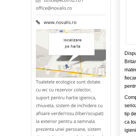
office@novalis.ro
www.novalis.ro
Dispu
Brita
mater
fieca
Toaletele ecologice sunt dotate
pentr
cu wc cu rezervor colector,
suport pentru hartie igienica,
Compa
chiuveta, sistem de inchidere cu
serio
afisare verde/rosu (liber/ocupat)
tip d
la exterior pentru a semnala
ca to
prezenta unei persoane, sistem
igien