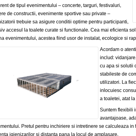
erent de tipul evenimentului – concerte, targuri, festivaluri,
ere de constructii, evenimente sportive sau private –
izatorii trebuie sa asigure conditii optime pentru participanti,
siv accesul la toalete curate si functionale. Cea mai eficienta s
na evenimentului, acestea fiind usor de instalat, ecologice si rapid
Acordam o atentie
includ: vidanjare
cu apa si solutii
stabileste de com
utilizatori. La fi
inlocuiesc consu
a toaletei, atat la 
Suntem flexibili i
avantajoase, adap
mentului. Pretul pentru inchiriere si intretinere se calculeaza in 
enta igienizarilor si distanta pana la locul de amplasare.