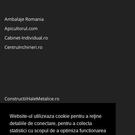
Ambalaje Romania
Apicultorul.com
Cabinet-Individual.ro
CentruInchirieri.ro
ConstructiiHaleMetalice.ro
FirmaDeratizare.ro
Website-ul utilizeaza cookie pentru a reţine
InstructorScoalaAuto.ro
detaliile de conectare, pentru a colecta
SalonFrizerieCanina.com
statistici cu scopul de a optimiza functionarea