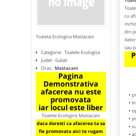
Toal
Toale
cu af
inchi
din p
Toaleta Ecologica Mastacani
dator
sau p
Categorie:
Toalete Ecologice
P
Judet:
Galati
Oras:
Mastacani
Pagina
Demonstrativa
afacerea nu este
p
promovata
li
iar locul este liber
o
Toalete Ecologice Mastacani
pr
daca doresti ca afacerea ta sa
su
fie promovata aici te rugam
ad