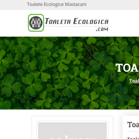
Toalete Ecologice Mastacani
TOA
Toal
Toa