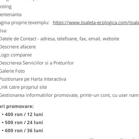
osting
entenanta
agina proprie (exemplu:
https://www.toaleta-ecologica.com/toale
isa:
Datele de Contact - adresa, telefoane, fax, email, website
Descriere afacere
Logo companie
Descrierea Serviciilor si a Preturilor
Galerie Foto
Pozitionare pe Harta Interactiva
Link catre propriul site
Gestionarea informatiilor promovate, printr-un cont, cu user nam
uri promovare:
400 ron / 12 luni
500 ron / 24 luni
600 ron / 36 luni