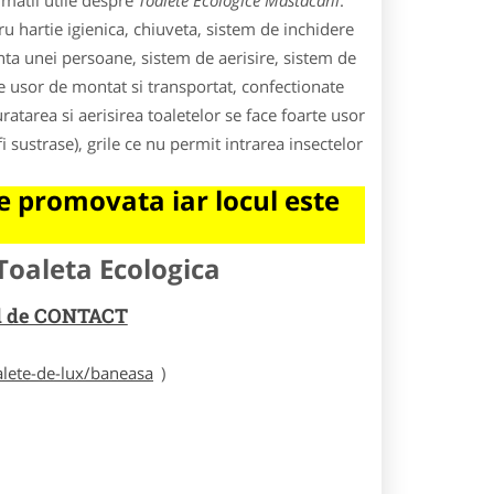
rmatii utile despre
Toalete Ecologice Mastacani
.
u hartie igienica, chiuveta, sistem de inchidere
nta unei persoane, sistem de aerisire, sistem de
le usor de montat si transportat, confectionate
atarea si aerisirea toaletelor se face foarte usor
i sustrase), grile ce nu permit intrarea insectelor
 promovata iar locul este
Toaleta Ecologica
rul de CONTACT
alete-de-lux/baneasa
)