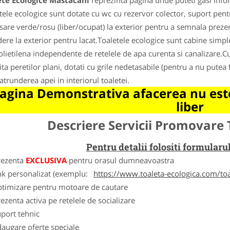
ete Ecologice Mastacani
reprezinta pagina unde puteti gasi info
tele ecologice sunt dotate cu wc cu rezervor colector, suport pentr
isare verde/rosu (liber/ocupat) la exterior pentru a semnala preze
dere la exterior pentru lacat.Toaletele ecologice sunt cabine simp
olietilena independente de retelele de apa curenta si canalizare.Cur
ita peretilor plani, dotati cu grile nedetasabile (pentru a nu putea f
atrunderea apei in interiorul toaletei.
agina Demonstrativa afacerea nu este
liber
Descriere Servicii Promovare 
Pentru detalii folositi formula
rezenta
EXCLUSIVA
pentru orasul dumneavoastra
nk personalizat (exemplu:
https://www.toaleta-ecologica.com/to
ptimizare pentru motoare de cautare
ezenta activa pe retelele de socializare
port tehnic
augare oferte speciale