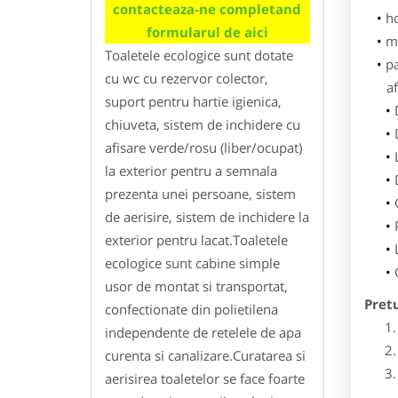
contacteaza-ne completand
h
formularul de aici
m
Toaletele ecologice sunt dotate
p
cu wc cu rezervor colector,
af
suport pentru hartie igienica,
chiuveta, sistem de inchidere cu
afisare verde/rosu (liber/ocupat)
la exterior pentru a semnala
prezenta unei persoane, sistem
de aerisire, sistem de inchidere la
exterior pentru lacat.Toaletele
ecologice sunt cabine simple
usor de montat si transportat,
Pret
confectionate din polietilena
independente de retelele de apa
curenta si canalizare.Curatarea si
aerisirea toaletelor se face foarte