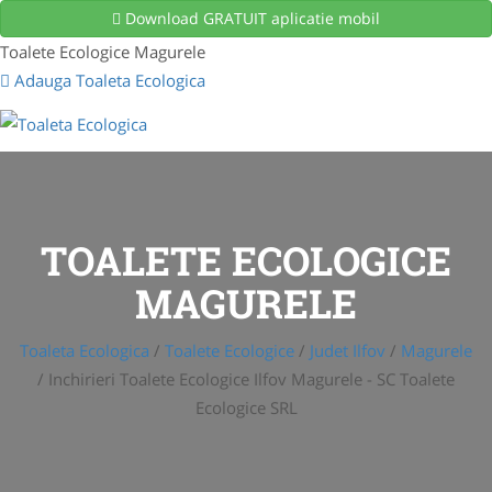
Download GRATUIT aplicatie mobil
Toalete Ecologice Magurele
Adauga Toaleta Ecologica
TOALETE ECOLOGICE
MAGURELE
Toaleta Ecologica
/
Toalete Ecologice
/
Judet Ilfov
/
Magurele
/
Inchirieri Toalete Ecologice Ilfov Magurele - SC Toalete
Ecologice SRL