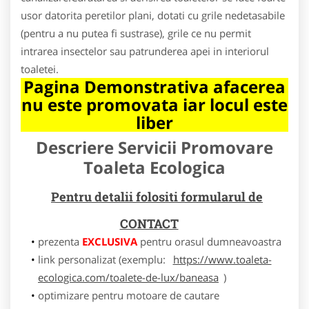
usor datorita peretilor plani, dotati cu grile nedetasabile
(pentru a nu putea fi sustrase), grile ce nu permit
intrarea insectelor sau patrunderea apei in interiorul
toaletei.
Pagina Demonstrativa afacerea
nu este promovata iar locul este
liber
Descriere Servicii Promovare
Toaleta Ecologica
Pentru detalii folositi formularul de
CONTACT
prezenta
EXCLUSIVA
pentru orasul dumneavoastra
link personalizat (exemplu:
https://www.toaleta-
ecologica.com/toalete-de-lux/baneasa
)
optimizare pentru motoare de cautare