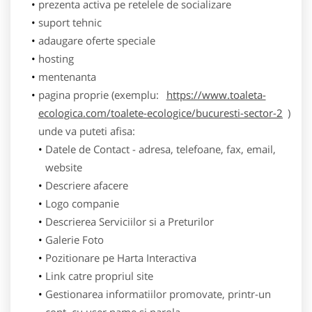
prezenta activa pe retelele de socializare
suport tehnic
adaugare oferte speciale
hosting
mentenanta
pagina proprie (exemplu:
https://www.toaleta-
ecologica.com/toalete-ecologice/bucuresti-sector-2
)
unde va puteti afisa:
Datele de Contact - adresa, telefoane, fax, email,
website
Descriere afacere
Logo companie
Descrierea Serviciilor si a Preturilor
Galerie Foto
Pozitionare pe Harta Interactiva
Link catre propriul site
Gestionarea informatiilor promovate, printr-un
cont, cu user name si parola