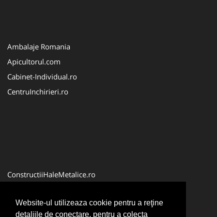
Ambalaje Romania
Apicultorul.com
Cabinet-Individual.ro
CentruInchirieri.ro
ConstructiiHaleMetalice.ro
FirmaDeratizare.ro
Website-ul utilizeaza cookie pentru a reţine
InstructorScoalaAuto.ro
detaliile de conectare, pentru a colecta