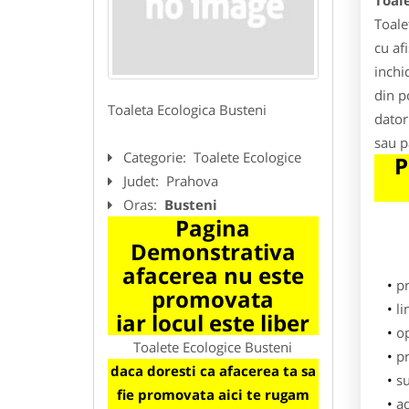
Toale
Toale
cu af
inchi
din p
Toaleta Ecologica Busteni
dator
sau p
Categorie:
Toalete Ecologice
P
Judet:
Prahova
Oras:
Busteni
Pagina
Demonstrativa
afacerea nu este
p
promovata
li
iar locul este liber
o
Toalete Ecologice Busteni
pr
daca doresti ca afacerea ta sa
su
fie promovata aici te rugam
ad