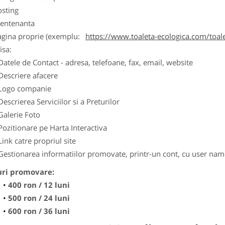
osting
entenanta
agina proprie (exemplu:
https://www.toaleta-ecologica.com/toale
isa:
Datele de Contact - adresa, telefoane, fax, email, website
Descriere afacere
Logo companie
Descrierea Serviciilor si a Preturilor
Galerie Foto
Pozitionare pe Harta Interactiva
Link catre propriul site
Gestionarea informatiilor promovate, printr-un cont, cu user nam
uri promovare:
400 ron / 12 luni
500 ron / 24 luni
600 ron / 36 luni