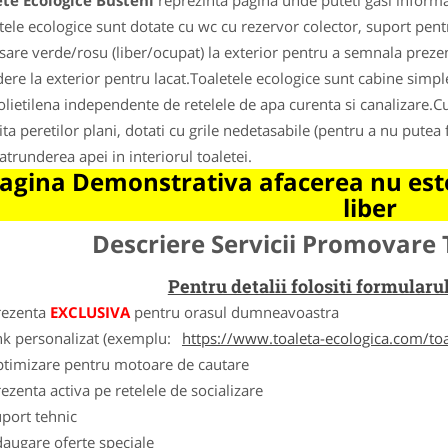
te Ecologice Busteni
reprezinta pagina unde puteti gasi informa
tele ecologice sunt dotate cu wc cu rezervor colector, suport pentr
isare verde/rosu (liber/ocupat) la exterior pentru a semnala preze
dere la exterior pentru lacat.Toaletele ecologice sunt cabine simp
olietilena independente de retelele de apa curenta si canalizare.Cur
ita peretilor plani, dotati cu grile nedetasabile (pentru a nu putea f
atrunderea apei in interiorul toaletei.
agina Demonstrativa afacerea nu este
liber
Descriere Servicii Promovare 
Pentru detalii folositi formula
rezenta
EXCLUSIVA
pentru orasul dumneavoastra
nk personalizat (exemplu:
https://www.toaleta-ecologica.com/to
ptimizare pentru motoare de cautare
ezenta activa pe retelele de socializare
port tehnic
augare oferte speciale