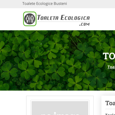
Toalete Ecologice Busteni
TO
Toa
Toa