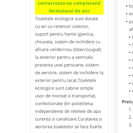
contacteaza-ne completand
h
formularul de aici
m
Toaletele ecologice sunt dotate
p
cu wc cu rezervor colector,
af
suport pentru hartie igienica,
chiuveta, sistem de inchidere cu
afisare verde/rosu (liber/ocupat)
la exterior pentru a semnala
prezenta unei persoane, sistem
de aerisire, sistem de inchidere la
exterior pentru lacat.Toaletele
ecologice sunt cabine simple
usor de montat si transportat,
Pret
confectionate din polietilena
independente de retelele de apa
curenta si canalizare.Curatarea si
aerisirea toaletelor se face foarte