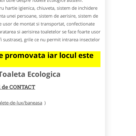
tii utile despre
Toalete Ecologice Busteni
.
u hartie igienica, chiuveta, sistem de inchidere
nta unei persoane, sistem de aerisire, sistem de
le usor de montat si transportat, confectionate
atarea si aerisirea toaletelor se face foarte usor
i sustrase), grile ce nu permit intrarea insectelor
 promovata iar locul este
Toaleta Ecologica
rul de CONTACT
alete-de-lux/baneasa
)