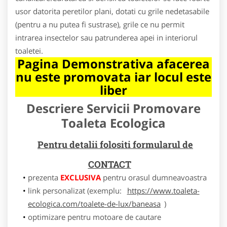
usor datorita peretilor plani, dotati cu grile nedetasabile
(pentru a nu putea fi sustrase), grile ce nu permit
intrarea insectelor sau patrunderea apei in interiorul
toaletei.
Pagina Demonstrativa afacerea
nu este promovata iar locul este
liber
Descriere Servicii Promovare
Toaleta Ecologica
Pentru detalii folositi formularul de
CONTACT
prezenta
EXCLUSIVA
pentru orasul dumneavoastra
link personalizat (exemplu:
https://www.toaleta-
ecologica.com/toalete-de-lux/baneasa
)
optimizare pentru motoare de cautare