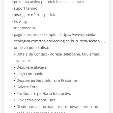
prezenta activa pe retelele de socializare
suport tehnic
adaugare oferte speciale
hosting
mentenanta
pagina proprie (exemplu:
https://www.toaleta-
ecologica.com/toalete-ecologice/bucuresti-sector-2
)
unde va puteti afisa:
Datele de Contact - adresa, telefoane, fax, email,
website
Descriere afacere
Logo companie
Descrierea Serviciilor si a Preturilor
Galerie Foto
Pozitionare pe Harta Interactiva
Link catre propriul site
Gestionarea informatiilor promovate, printr-un
cont, cu user name si parola