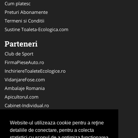
Cum platesc
Preturi Abonamente
Termeni si Conditii
Sustine Toaleta-Ecologica.com
Parteneri
Club de Sport
FirmaPieseAuto.ro
InchiriereToaleteEcologice.ro
VidanjareFose.com
Ambalaje Romania
Apicultorul.com
Cabinet-Individual.ro
CentruInchirieri.ro
ConstructiiHaleMetalice.ro
Website-ul utilizeaza cookie pentru a reţine
detaliile de conectare, pentru a colecta
FirmaDeratizare.ro
statistici cu scopul de a optimiza functionarea