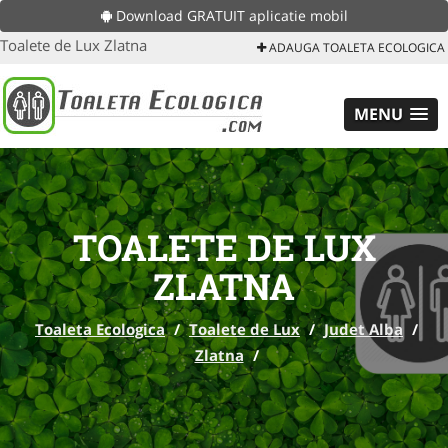
Download GRATUIT aplicatie mobil
Toalete de Lux Zlatna
ADAUGA TOALETA ECOLOGICA
MENU
TOALETE DE LUX
ZLATNA
Toaleta Ecologica
/
Toalete de Lux
/
Judet Alba
/
Zlatna
/