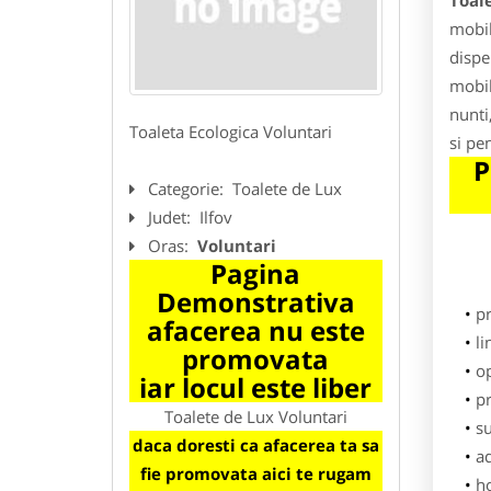
Toal
mobil
dispe
mobil
nunti
Toaleta Ecologica Voluntari
si pe
P
Categorie:
Toalete de Lux
Judet:
Ilfov
Oras:
Voluntari
Pagina
Demonstrativa
p
afacerea nu este
li
promovata
o
iar locul este liber
pr
Toalete de Lux Voluntari
su
daca doresti ca afacerea ta sa
ad
fie promovata aici te rugam
h