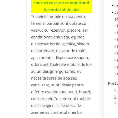
contacteaza-ne completand
m
formularul de aici
p
Toaletele mobile de lux pentru
af
femei si barbati sunt dotate cu
vas wc cu rezervor, pisoare, aer
conditionat, chiuveta, oglinda,
dispenser hartie igienica, sistem
de iluminare, uscator de maini,
apa curenta, dispersoare sapun,
odorizant.Toaletele mobile de lux
au un design ergonomic, nu
necesita sursa de apa sau
Pret
canalizare, sunt ideale pentru
diferite evenimente nunti, botezi,
concerte etc.Toalete sunt mobile,
usor de igienizat si ofera de
asemenea confortul unei bai