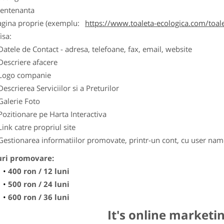
entenanta
agina proprie (exemplu:
https://www.toaleta-ecologica.com/toale
isa:
Datele de Contact - adresa, telefoane, fax, email, website
Descriere afacere
Logo companie
Descrierea Serviciilor si a Preturilor
Galerie Foto
Pozitionare pe Harta Interactiva
Link catre propriul site
Gestionarea informatiilor promovate, printr-un cont, cu user nam
uri promovare:
400 ron / 12 luni
500 ron / 24 luni
600 ron / 36 luni
It's online marketi