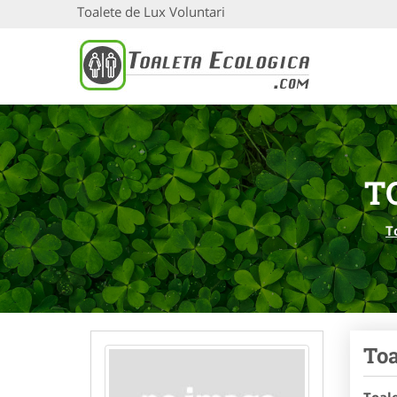
Toalete de Lux Voluntari
T
T
Toa