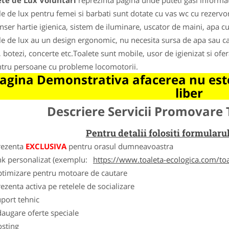
ete de Lux Voluntari
reprezinta pagina unde puteti gasi informat
e de lux pentru femei si barbati sunt dotate cu vas wc cu rezervor,
nser hartie igienica, sistem de iluminare, uscator de maini, apa c
e de lux au un design ergonomic, nu necesita sursa de apa sau can
, botezi, concerte etc.Toalete sunt mobile, usor de igienizat si o
ntru persoane cu probleme locomotorii.
agina Demonstrativa afacerea nu este
liber
Descriere Servicii Promovare 
Pentru detalii folositi formula
rezenta
EXCLUSIVA
pentru orasul dumneavoastra
nk personalizat (exemplu:
https://www.toaleta-ecologica.com/to
ptimizare pentru motoare de cautare
ezenta activa pe retelele de socializare
port tehnic
augare oferte speciale
osting