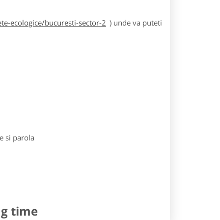
te-ecologice/bucuresti-sector-2
) unde va puteti
e si parola
ng time