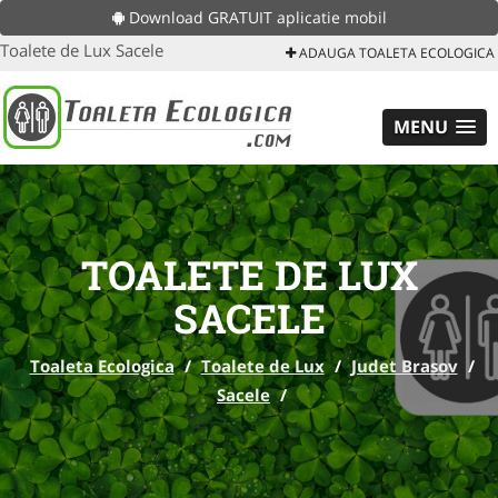
Download GRATUIT aplicatie mobil
Toalete de Lux Sacele
ADAUGA TOALETA ECOLOGICA
MENU
TOALETE DE LUX
SACELE
Toaleta Ecologica
/
Toalete de Lux
/
Judet Brasov
/
Sacele
/