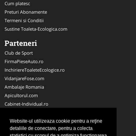
Cum platesc
Preturi Abonamente
Termeni si Conditii
Sustine Toaleta-Ecologica.com
Parteneri
Club de Sport
FirmaPieseAuto.ro
InchiriereToaleteEcologice.ro
VidanjareFose.com
Ambalaje Romania
Apicultorul.com
Cabinet-Individual.ro
CentruInchirieri.ro
ConstructiiHaleMetalice.ro
Website-ul utilizeaza cookie pentru a reţine
detaliile de conectare, pentru a colecta
FirmaDeratizare.ro
statistici cu scopul de a optimiza functionarea