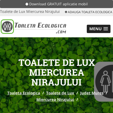
Download GRATUIT aplicatie mobil
Toalete de Lux Miercurea Nirajului
ADAUGA TOALETA ECOLOGICA
MENU
TOALETE DE LUX
MIERCUREA
NIRAJULUI
Toaleta Ecologica
/
Toalete de Lux
/
Judet Mures
/
Miercurea Nirajului
/