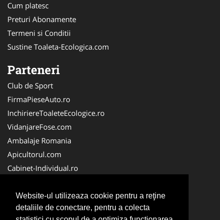
Cum platesc
Preturi Abonamente
Termeni si Conditii
Sustine Toaleta-Ecologica.com
Parteneri
Club de Sport
FirmaPieseAuto.ro
InchiriereToaleteEcologice.ro
VidanjareFose.com
Ambalaje Romania
Apicultorul.com
Cabinet-Individual.ro
CentruInchirieri.ro
ConstructiiHaleMetalice.ro
Website-ul utilizeaza cookie pentru a reţine
detaliile de conectare, pentru a colecta
FirmaDeratizare.ro
statistici cu scopul de a optimiza functionarea