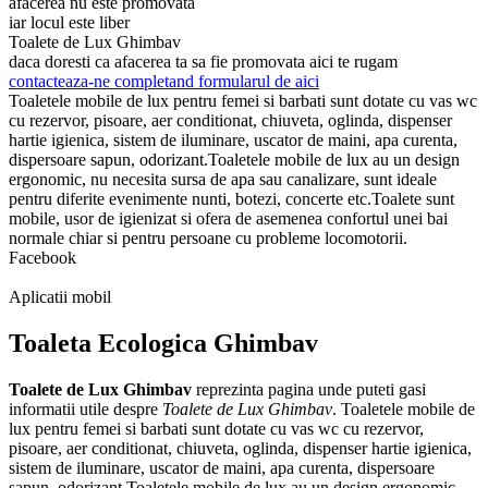
afacerea nu este promovata
iar locul este liber
Toalete de Lux Ghimbav
daca doresti ca afacerea ta sa fie promovata aici te rugam
contacteaza-ne completand formularul de aici
Toaletele mobile de lux pentru femei si barbati sunt dotate cu vas wc
cu rezervor, pisoare, aer conditionat, chiuveta, oglinda, dispenser
hartie igienica, sistem de iluminare, uscator de maini, apa curenta,
dispersoare sapun, odorizant.Toaletele mobile de lux au un design
ergonomic, nu necesita sursa de apa sau canalizare, sunt ideale
pentru diferite evenimente nunti, botezi, concerte etc.Toalete sunt
mobile, usor de igienizat si ofera de asemenea confortul unei bai
normale chiar si pentru persoane cu probleme locomotorii.
Facebook
Aplicatii mobil
Toaleta Ecologica Ghimbav
Toalete de Lux Ghimbav
reprezinta pagina unde puteti gasi
informatii utile despre
Toalete de Lux Ghimbav
. Toaletele mobile de
lux pentru femei si barbati sunt dotate cu vas wc cu rezervor,
pisoare, aer conditionat, chiuveta, oglinda, dispenser hartie igienica,
sistem de iluminare, uscator de maini, apa curenta, dispersoare
sapun, odorizant.Toaletele mobile de lux au un design ergonomic,