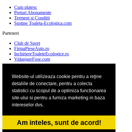
Cum platesc
Preturi Abonamente
Termeni si Conditii
Sustine Toaleta-Ecologica.com
Parteneri
Club de Sport
FirmaPieseAuto.ro
InchiriereToaleteEcologice.ro
VidanjareFose.com
Website-ul utilizeaza cookie pentru a reţine
Ambalaje Romania
detaliile de conectare, pentru a colecta
Apicultorul.com
Cabinet-Individual.ro
statistici cu scopul de a optimiza functionarea
CentruInchirieri.ro
site-ului si pentru a furniza marketing in baza
intereselor dvs.
ConstructiiHaleMetalice.ro
FirmaDeratizare.ro
Am inteles, sunt de acord!
InstructorScoalaAuto.ro
SalonFrizerieCanina.com