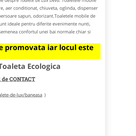
ile despre
Toalete de Lux Deva
. Toaletele mobile
e, aer conditionat, chiuveta, oglinda, dispenser
spersoare sapun, odorizant.Toaletele mobile de
unt ideale pentru diferite evenimente nunti,
 asemenea confortul unei bai normale chiar si
 promovata iar locul este
Toaleta Ecologica
rul de CONTACT
alete-de-lux/baneasa
)