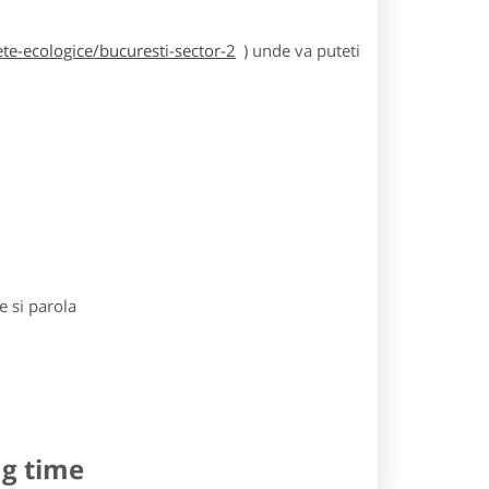
te-ecologice/bucuresti-sector-2
) unde va puteti
e si parola
ng time