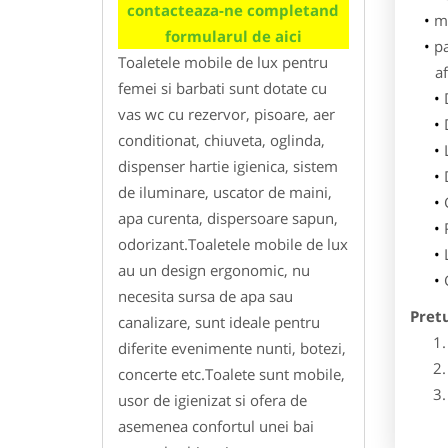
contacteaza-ne completand
m
formularul de aici
p
Toaletele mobile de lux pentru
af
femei si barbati sunt dotate cu
vas wc cu rezervor, pisoare, aer
conditionat, chiuveta, oglinda,
dispenser hartie igienica, sistem
de iluminare, uscator de maini,
apa curenta, dispersoare sapun,
odorizant.Toaletele mobile de lux
au un design ergonomic, nu
necesita sursa de apa sau
Pret
canalizare, sunt ideale pentru
diferite evenimente nunti, botezi,
concerte etc.Toalete sunt mobile,
usor de igienizat si ofera de
asemenea confortul unei bai