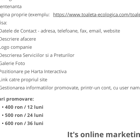
entenanta
agina proprie (exemplu:
https://www.toaleta-ecologica.com/toale
isa:
Datele de Contact - adresa, telefoane, fax, email, website
Descriere afacere
Logo companie
Descrierea Serviciilor si a Preturilor
Galerie Foto
Pozitionare pe Harta Interactiva
Link catre propriul site
Gestionarea informatiilor promovate, printr-un cont, cu user nam
uri promovare:
400 ron / 12 luni
500 ron / 24 luni
600 ron / 36 luni
It's online marketi