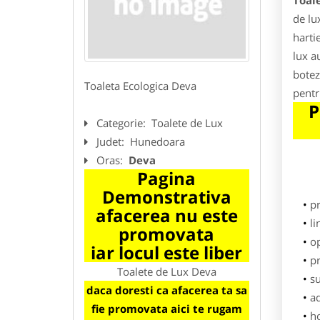
Toal
de lu
harti
lux a
botez
Toaleta Ecologica Deva
pentr
P
Categorie:
Toalete de Lux
Judet:
Hunedoara
Oras:
Deva
Pagina
Demonstrativa
p
afacerea nu este
li
promovata
o
iar locul este liber
pr
Toalete de Lux Deva
su
daca doresti ca afacerea ta sa
ad
fie promovata aici te rugam
h