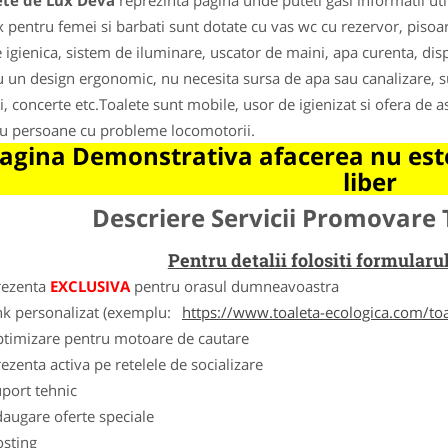
ete de Lux Deva
reprezinta pagina unde puteti gasi informatii ut
x pentru femei si barbati sunt dotate cu vas wc cu rezervor, pisoar
e igienica, sistem de iluminare, uscator de maini, apa curenta, di
u un design ergonomic, nu necesita sursa de apa sau canalizare, s
i, concerte etc.Toalete sunt mobile, usor de igienizat si ofera de
u persoane cu probleme locomotorii.
agina Demonstrativa afacerea nu este
liber
Descriere Servicii Promovare 
Pentru detalii folositi formula
rezenta
EXCLUSIVA
pentru orasul dumneavoastra
nk personalizat (exemplu:
https://www.toaleta-ecologica.com/to
ptimizare pentru motoare de cautare
ezenta activa pe retelele de socializare
port tehnic
augare oferte speciale
osting