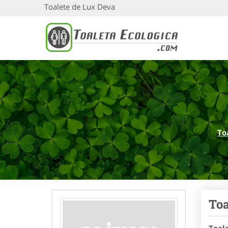
Toalete de Lux Deva
To
Toa