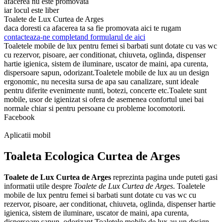
afacerea nu este promovata
iar locul este liber
Toalete de Lux Curtea de Arges
daca doresti ca afacerea ta sa fie promovata aici te rugam
contacteaza-ne completand formularul de aici
Toaletele mobile de lux pentru femei si barbati sunt dotate cu vas wc
cu rezervor, pisoare, aer conditionat, chiuveta, oglinda, dispenser
hartie igienica, sistem de iluminare, uscator de maini, apa curenta,
dispersoare sapun, odorizant.Toaletele mobile de lux au un design
ergonomic, nu necesita sursa de apa sau canalizare, sunt ideale
pentru diferite evenimente nunti, botezi, concerte etc.Toalete sunt
mobile, usor de igienizat si ofera de asemenea confortul unei bai
normale chiar si pentru persoane cu probleme locomotorii.
Facebook
Aplicatii mobil
Toaleta Ecologica Curtea de Arges
Toalete de Lux Curtea de Arges
reprezinta pagina unde puteti gasi
informatii utile despre
Toalete de Lux Curtea de Arges
. Toaletele
mobile de lux pentru femei si barbati sunt dotate cu vas wc cu
rezervor, pisoare, aer conditionat, chiuveta, oglinda, dispenser hartie
igienica, sistem de iluminare, uscator de maini, apa curenta,
dispersoare sapun, odorizant.Toaletele mobile de lux au un design