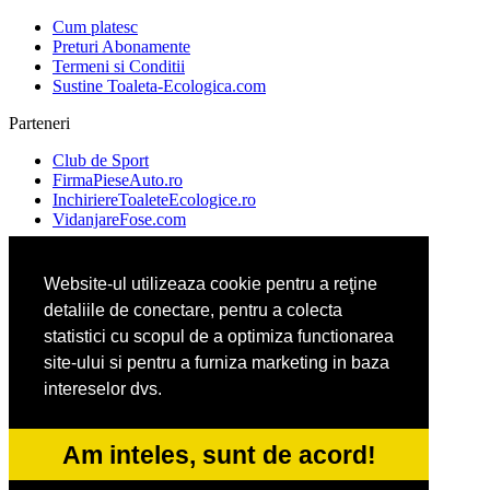
Cum platesc
Preturi Abonamente
Termeni si Conditii
Sustine Toaleta-Ecologica.com
Parteneri
Club de Sport
FirmaPieseAuto.ro
InchiriereToaleteEcologice.ro
VidanjareFose.com
Website-ul utilizeaza cookie pentru a reţine
Ambalaje Romania
detaliile de conectare, pentru a colecta
Apicultorul.com
Cabinet-Individual.ro
statistici cu scopul de a optimiza functionarea
CentruInchirieri.ro
site-ului si pentru a furniza marketing in baza
intereselor dvs.
ConstructiiHaleMetalice.ro
FirmaDeratizare.ro
Am inteles, sunt de acord!
InstructorScoalaAuto.ro
SalonFrizerieCanina.com