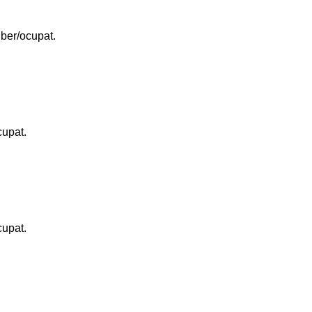
liber/ocupat.
cupat.
cupat.