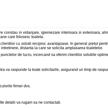
 constau in vidanjare, igieniezare interioara si exterioara, alim
oane care folosesc toaleta.
clientilor cu solutii reciproc avantajoase. In general pretul pentr
 intretinere, distanta la care se solicita amplasarea toaletelor.
unctelor de lucru, incercand sa oferim clientilor solutiile optime
a va raspunde la toate solicitarile, asigurand un timp de raspu
culorile firmei dvs.
e detalii va rugam sa ne contactati.