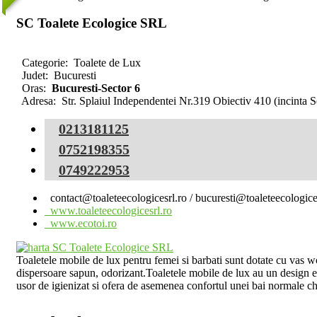
SC Toalete Ecologice SRL
Categorie:
Toalete de Lux
Judet:
Bucuresti
Oras:
Bucuresti-Sector 6
Adresa:
Str. Splaiul Independentei Nr.319 Obiectiv 410 (incinta 
0213181125
0752198355
0749222953
contact@toaleteecologicesrl.ro / bucuresti@toaleteecologice
www.toaleteecologicesrl.ro
www.ecotoi.ro
Toaletele mobile de lux pentru femei si barbati sunt dotate cu vas wc
dispersoare sapun, odorizant.Toaletele mobile de lux au un design er
usor de igienizat si ofera de asemenea confortul unei bai normale c