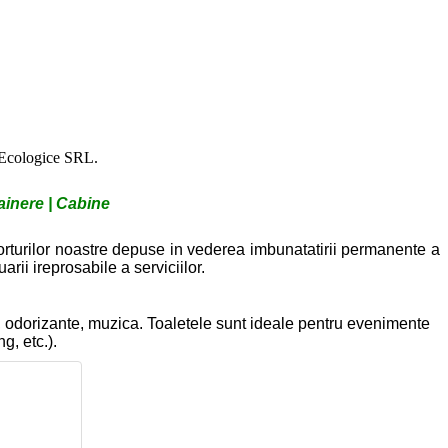
 Ecologice SRL.
tainere | Cabine
eforturilor noastre depuse in vederea imbunatatirii permanente a
arii ireprosabile a serviciilor.
t, odorizante, muzica. Toaletele sunt ideale pentru evenimente
g, etc.).