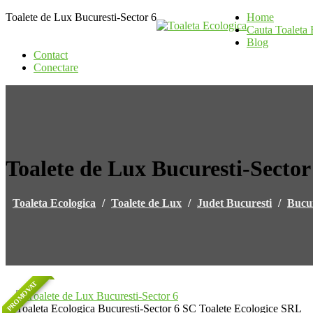
Toalete de Lux Bucuresti-Sector 6
Home
Cauta Toaleta 
Blog
Contact
Conectare
Toalete de Lux Bucuresti-Sector
Toaleta Ecologica
/
Toalete de Lux
/
Judet Bucuresti
/
Bucur
PROMOVAT
Toaleta Ecologica Bucuresti-Sector 6 SC Toalete Ecologice SRL