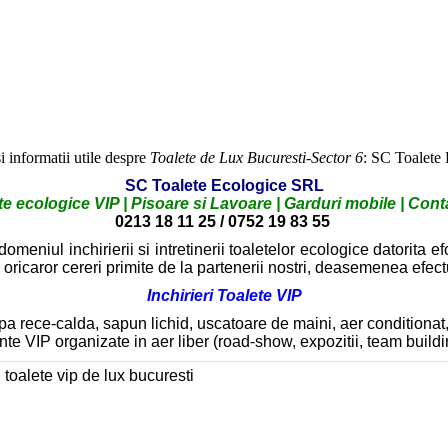
i informatii utile despre
Toalete de Lux Bucuresti-Sector 6
: SC Toalete
SC Toalete Ecologice SRL
ete ecologice VIP | Pisoare si Lavoare | Garduri mobile | Con
0
213 18 11 25 / 0752 19 83 55
eniul inchirierii si intretinerii toaletelor ecologice datorita 
e oricaror cereri primite de la partenerii nostri, deasemenea efectu
Inchirieri Toalete VIP
pa rece-calda, sapun lichid, uscatoare de maini, aer conditiona
te VIP organizate in aer liber (road-show, expozitii, team buildin