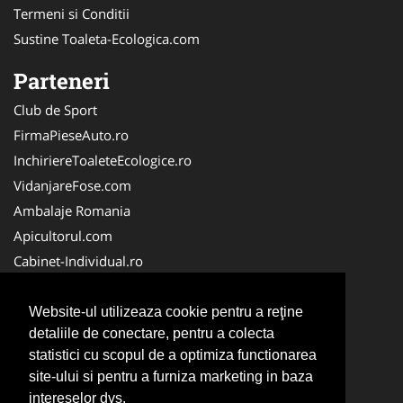
Termeni si Conditii
Sustine Toaleta-Ecologica.com
Parteneri
Club de Sport
FirmaPieseAuto.ro
InchiriereToaleteEcologice.ro
VidanjareFose.com
Ambalaje Romania
Apicultorul.com
Cabinet-Individual.ro
CentruInchirieri.ro
ConstructiiHaleMetalice.ro
Website-ul utilizeaza cookie pentru a reţine
detaliile de conectare, pentru a colecta
FirmaDeratizare.ro
statistici cu scopul de a optimiza functionarea
InstructorScoalaAuto.ro
site-ului si pentru a furniza marketing in baza
SalonFrizerieCanina.com
intereselor dvs.