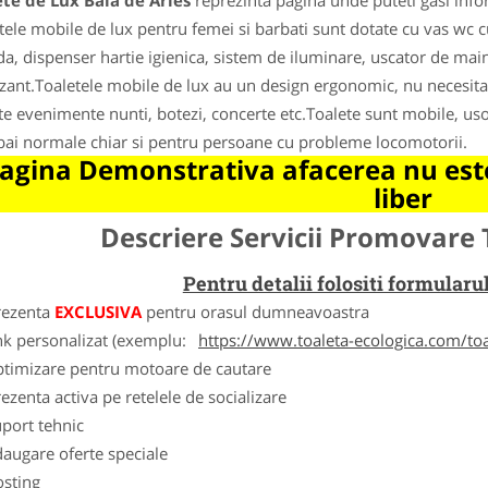
te de Lux Baia de Aries
reprezinta pagina unde puteti gasi info
tele mobile de lux pentru femei si barbati sunt dotate cu vas wc cu
da, dispenser hartie igienica, sistem de iluminare, uscator de mai
zant.Toaletele mobile de lux au un design ergonomic, nu necesita 
ite evenimente nunti, botezi, concerte etc.Toalete sunt mobile, us
bai normale chiar si pentru persoane cu probleme locomotorii.
agina Demonstrativa afacerea nu este
liber
Descriere Servicii Promovare 
Pentru detalii folositi formula
rezenta
EXCLUSIVA
pentru orasul dumneavoastra
nk personalizat (exemplu:
https://www.toaleta-ecologica.com/to
ptimizare pentru motoare de cautare
ezenta activa pe retelele de socializare
port tehnic
augare oferte speciale
osting