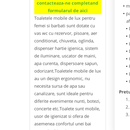
contacteaza-ne completand
m
formularul de aici
p
Toaletele mobile de lux pentru
af
femei si barbati sunt dotate cu
vas wc cu rezervor, pisoare, aer
conditionat, chiuveta, oglinda,
dispenser hartie igienica, sistem
de iluminare, uscator de maini,
apa curenta, dispersoare sapun,
odorizant.Toaletele mobile de lux
au un design ergonomic, nu
necesita sursa de apa sau
Pret
canalizare, sunt ideale pentru
diferite evenimente nunti, botezi,
concerte etc.Toalete sunt mobile,
usor de igienizat si ofera de
asemenea confortul unei bai