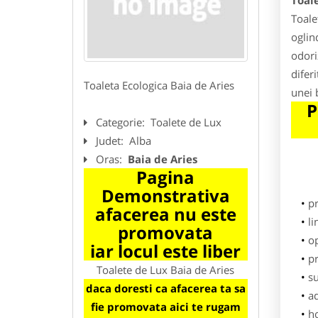
Toale
Toale
oglin
odori
difer
Toaleta Ecologica Baia de Aries
unei 
P
Categorie:
Toalete de Lux
Judet:
Alba
Oras:
Baia de Aries
Pagina
Demonstrativa
p
afacerea nu este
li
promovata
o
iar locul este liber
pr
Toalete de Lux Baia de Aries
su
daca doresti ca afacerea ta sa
ad
fie promovata aici te rugam
h