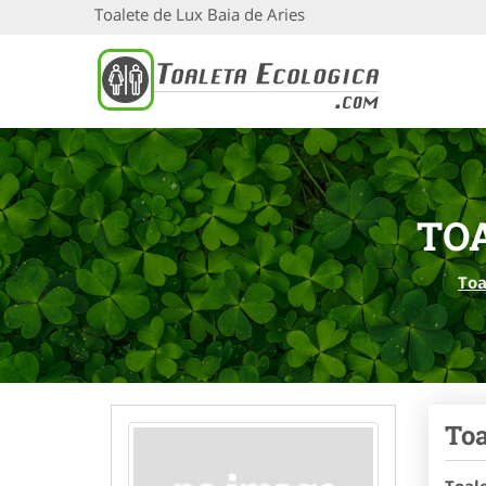
Toalete de Lux Baia de Aries
TOA
Toa
Toa