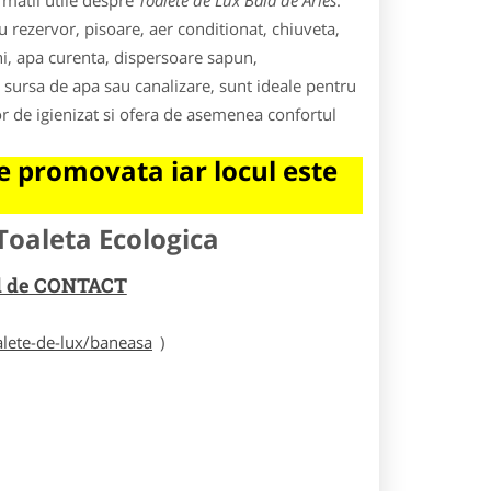
rmatii utile despre
Toalete de Lux Baia de Aries
.
 rezervor, pisoare, aer conditionat, chiuveta,
ni, apa curenta, dispersoare sapun,
sursa de apa sau canalizare, sunt ideale pentru
or de igienizat si ofera de asemenea confortul
 promovata iar locul este
Toaleta Ecologica
rul de CONTACT
alete-de-lux/baneasa
)