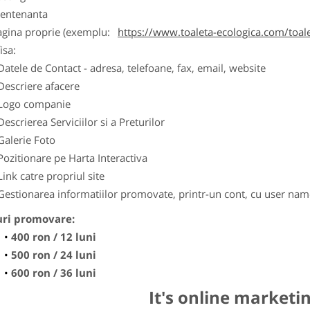
entenanta
agina proprie (exemplu:
https://www.toaleta-ecologica.com/toale
isa:
Datele de Contact - adresa, telefoane, fax, email, website
Descriere afacere
Logo companie
Descrierea Serviciilor si a Preturilor
Galerie Foto
Pozitionare pe Harta Interactiva
Link catre propriul site
Gestionarea informatiilor promovate, printr-un cont, cu user nam
uri promovare:
400 ron / 12 luni
500 ron / 24 luni
600 ron / 36 luni
It's online marketi