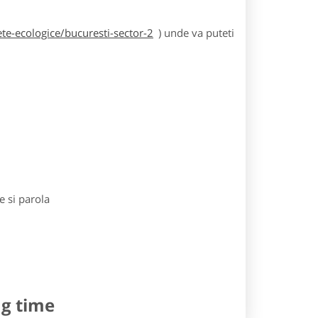
te-ecologice/bucuresti-sector-2
) unde va puteti
e si parola
ng time