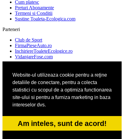
Cum platesc
Preturi Abonamente
Termeni si Conditii
Sustine Toaleta-Ecologica.com
Parteneri
Club de Sport
FirmaPieseAuto.ro
InchiriereToaleteEcologice.ro
VidanjareFose.com
Website-ul utilizeaza cookie pentru a reţine
Ambalaje Romania
detaliile de conectare, pentru a colecta
Apicultorul.com
Cabinet-Individual.ro
statistici cu scopul de a optimiza functionarea
CentruInchirieri.ro
site-ului si pentru a furniza marketing in baza
intereselor dvs.
ConstructiiHaleMetalice.ro
FirmaDeratizare.ro
Am inteles, sunt de acord!
InstructorScoalaAuto.ro
SalonFrizerieCanina.com