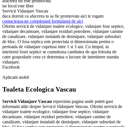
afacerea nu este promovata
iar locul este liber
Servicii Vidanjare Vascau
daca doresti ca afacerea ta sa fie promovata aici te rugam
contacteaza-ne completand formularul de aici
Oferim servicii de vidanjare toalete ecologice, vidanjare fose septice,
vidanjare decantoare, vidanjare reziduri petroliere, vidanjare camine
de canalizare, vidanjare instalatii de denisipare, vidanjare subsoluri
de bloc. O fosa septica este proiectata si dimensionata pentru o
perioada de vidanjare cuprinsa intre 1 si 3 ani. Cu timpul, in
interiorul fosei septice se cumuleaza cantitatea de apa folosita de
catre gospodarie ceea ce determina o lucrare de intretinere numita
vidanjare.
Facebook
Aplicatii mobil
Toaleta Ecologica Vascau
Servicii Vidanjare Vascau
reprezinta pagina unde puteti gasi
informatii utile despre
Servicii Vidanjare Vascau
. Oferim servicii de
vidanjare toalete ecologice, vidanjare fose septice, vidanjare
decantoare, vidanjare reziduri petroliere, vidanjare camine de
canalizare, vidanjare instalatii de denisipare, vidanjare subsoluri de
bloc. O fosa septica este proiectata si dimensionata pentru o perioada