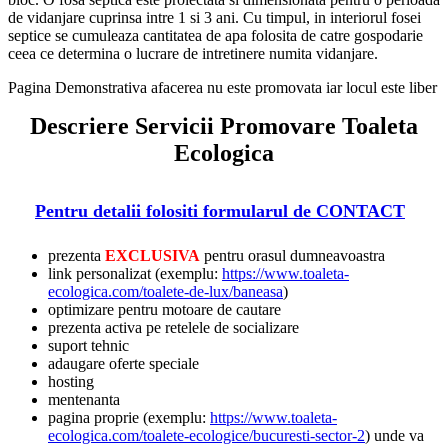
de vidanjare cuprinsa intre 1 si 3 ani. Cu timpul, in interiorul fosei
septice se cumuleaza cantitatea de apa folosita de catre gospodarie
ceea ce determina o lucrare de intretinere numita vidanjare.
Pagina Demonstrativa afacerea nu este promovata iar locul este liber
Descriere Servicii Promovare Toaleta
Ecologica
Pentru detalii folositi formularul de CONTACT
prezenta
EXCLUSIVA
pentru orasul dumneavoastra
link personalizat (exemplu:
https://www.toaleta-
ecologica.com/toalete-de-lux/baneasa
)
optimizare pentru motoare de cautare
prezenta activa pe retelele de socializare
suport tehnic
adaugare oferte speciale
hosting
mentenanta
pagina proprie (exemplu:
https://www.toaleta-
ecologica.com/toalete-ecologice/bucuresti-sector-2
) unde va