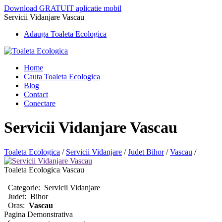
Download GRATUIT aplicatie mobil
Servicii Vidanjare Vascau
Adauga Toaleta Ecologica
Home
Cauta Toaleta Ecologica
Blog
Contact
Conectare
Servicii Vidanjare Vascau
Toaleta Ecologica
/
Servicii Vidanjare
/
Judet Bihor
/
Vascau
/
Toaleta Ecologica Vascau
Categorie:
Servicii Vidanjare
Judet:
Bihor
Oras:
Vascau
Pagina Demonstrativa