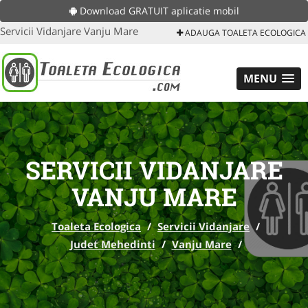
Download GRATUIT aplicatie mobil
Servicii Vidanjare Vanju Mare
ADAUGA TOALETA ECOLOGICA
MENU
SERVICII VIDANJARE
VANJU MARE
Toaleta Ecologica
/
Servicii Vidanjare
/
Judet Mehedinti
/
Vanju Mare
/