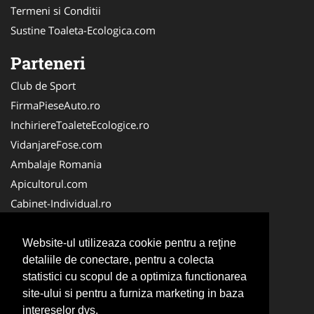
Termeni si Conditii
Sustine Toaleta-Ecologica.com
Parteneri
Club de Sport
FirmaPieseAuto.ro
InchiriereToaleteEcologice.ro
VidanjareFose.com
Ambalaje Romania
Apicultorul.com
Cabinet-Individual.ro
CentruInchirieri.ro
ConstructiiHaleMetalice.ro
Website-ul utilizeaza cookie pentru a reţine
detaliile de conectare, pentru a colecta
FirmaDeratizare.ro
statistici cu scopul de a optimiza functionarea
InstructorScoalaAuto.ro
site-ului si pentru a furniza marketing in baza
SalonFrizerieCanina.com
intereselor dvs.