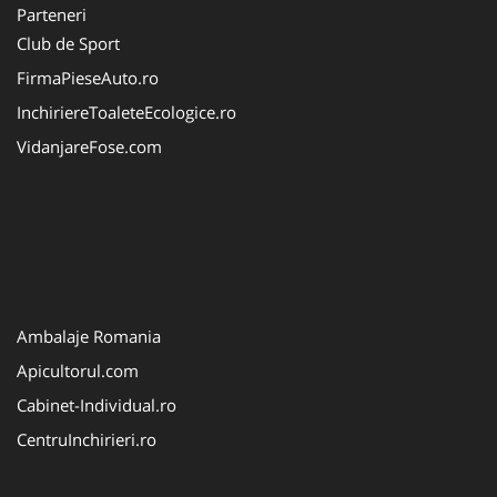
Parteneri
Club de Sport
FirmaPieseAuto.ro
InchiriereToaleteEcologice.ro
VidanjareFose.com
Ambalaje Romania
Apicultorul.com
Cabinet-Individual.ro
CentruInchirieri.ro