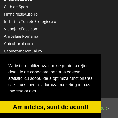
Club de Sport
FirmaPieseAuto.ro
InchiriereToaleteEcologice.ro
VidanjareFose.com
Ambalaje Romania
Apicultorul.com
Cabinet-Individual.ro
CentruInchirieri.ro
ConstructiiHaleMetalice.ro
Website-ul utilizeaza cookie pentru a reţine
detaliile de conectare, pentru a colecta
FirmaDeratizare.ro
statistici cu scopul de a optimiza functionarea
InstructorScoalaAuto.ro
site-ului si pentru a furniza marketing in baza
SalonFrizerieCanina.com
intereselor dvs.
Am inteles, sunt de acord!
© 2014-2026 Powered by
VilonMedia
&
Tokaido Consult
-
ANPC
SOL