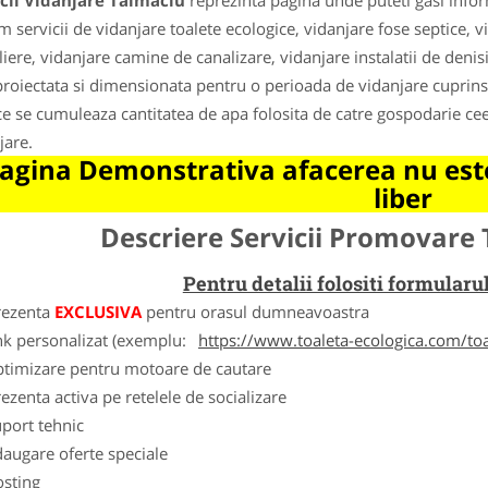
icii Vidanjare Talmaciu
reprezinta pagina unde puteti gasi infor
m servicii de vidanjare toalete ecologice, vidanjare fose septice, 
liere, vidanjare camine de canalizare, vidanjare instalatii de denis
proiectata si dimensionata pentru o perioada de vidanjare cuprinsa i
ce se cumuleaza cantitatea de apa folosita de catre gospodarie ce
jare.
agina Demonstrativa afacerea nu este
liber
Descriere Servicii Promovare 
Pentru detalii folositi formula
rezenta
EXCLUSIVA
pentru orasul dumneavoastra
nk personalizat (exemplu:
https://www.toaleta-ecologica.com/to
ptimizare pentru motoare de cautare
ezenta activa pe retelele de socializare
port tehnic
augare oferte speciale
osting