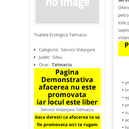
Serv
Oferi
petro
este 
septi
Toaleta Ecologica Talmaciu
vidan
P
Categorie:
Servicii Vidanjare
Judet:
Sibiu
Oras:
Talmaciu
Pagina
Demonstrativa
p
afacerea nu este
li
promovata
o
iar locul este liber
pr
Servicii Vidanjare Talmaciu
su
daca doresti ca afacerea ta sa
ad
fie promovata aici te rugam
h