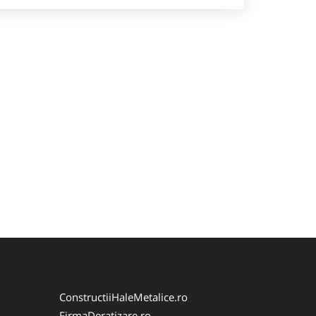
ConstructiiHaleMetalice.ro
FirmaDeratizare.ro