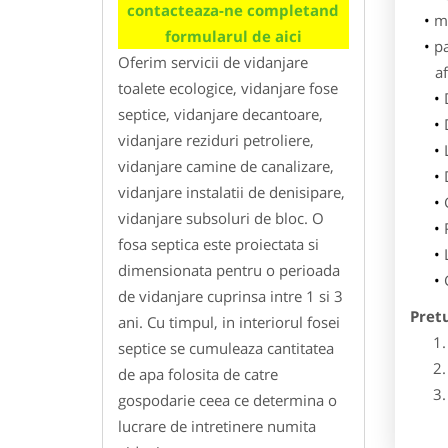
contacteaza-ne completand
m
formularul de aici
p
Oferim servicii de vidanjare
af
toalete ecologice, vidanjare fose
septice, vidanjare decantoare,
vidanjare reziduri petroliere,
vidanjare camine de canalizare,
vidanjare instalatii de denisipare,
vidanjare subsoluri de bloc. O
fosa septica este proiectata si
dimensionata pentru o perioada
de vidanjare cuprinsa intre 1 si 3
Pret
ani. Cu timpul, in interiorul fosei
septice se cumuleaza cantitatea
de apa folosita de catre
gospodarie ceea ce determina o
lucrare de intretinere numita