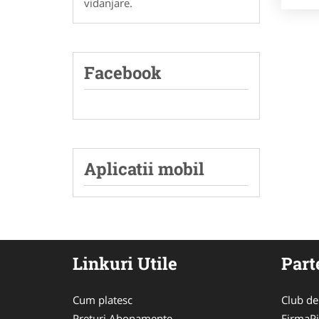
vidanjare.
Facebook
Aplicatii mobil
Linkuri Utile
Part
Cum platesc
Club de
Preturi Abonamente
FirmaPi