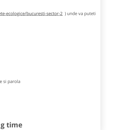
te-ecologice/bucuresti-sector-2
) unde va puteti
e si parola
ng time