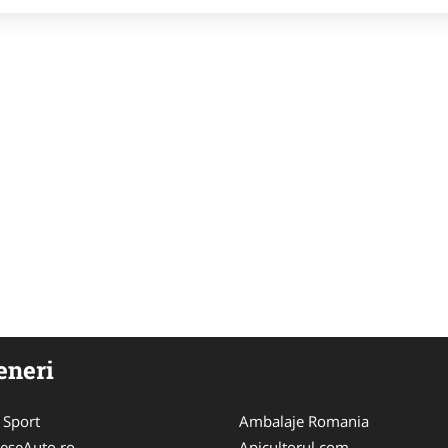
eneri
 Sport
Ambalaje Romania
eseAuto.ro
Apicultorul.com