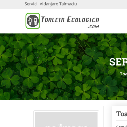
Servicii Vidanjare Talmaciu
SE
Toa
Toa