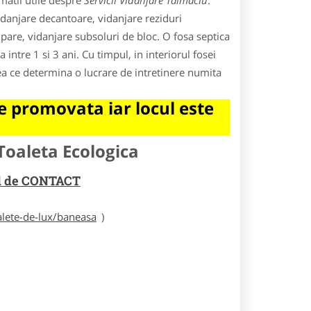
matii utile despre
Servicii Vidanjare Talmaciu
.
vidanjare decantoare, vidanjare reziduri
ipare, vidanjare subsoluri de bloc. O fosa septica
ntre 1 si 3 ani. Cu timpul, in interiorul fosei
ea ce determina o lucrare de intretinere numita
 promovata iar locul este
Toaleta Ecologica
rul de CONTACT
alete-de-lux/baneasa
)