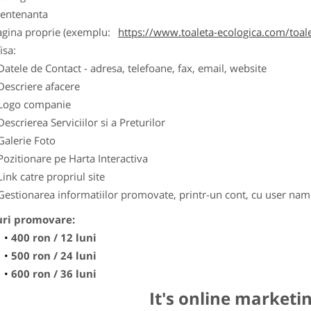
entenanta
agina proprie (exemplu:
https://www.toaleta-ecologica.com/toale
isa:
Datele de Contact - adresa, telefoane, fax, email, website
Descriere afacere
Logo companie
Descrierea Serviciilor si a Preturilor
Galerie Foto
Pozitionare pe Harta Interactiva
Link catre propriul site
Gestionarea informatiilor promovate, printr-un cont, cu user nam
uri promovare:
400 ron / 12 luni
500 ron / 24 luni
600 ron / 36 luni
It's online marketi