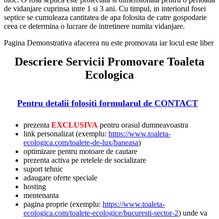
de vidanjare cuprinsa intre 1 si 3 ani. Cu timpul, in interiorul fosei
septice se cumuleaza cantitatea de apa folosita de catre gospodarie
ceea ce determina o lucrare de intretinere numita vidanjare.
Pagina Demonstrativa afacerea nu este promovata iar locul este liber
Descriere Servicii Promovare Toaleta
Ecologica
Pentru detalii folositi formularul de CONTACT
prezenta
EXCLUSIVA
pentru orasul dumneavoastra
link personalizat (exemplu:
https://www.toaleta-
ecologica.com/toalete-de-lux/baneasa
)
optimizare pentru motoare de cautare
prezenta activa pe retelele de socializare
suport tehnic
adaugare oferte speciale
hosting
mentenanta
pagina proprie (exemplu:
https://www.toaleta-
ecologica.com/toalete-ecologice/bucuresti-sector-2
) unde va