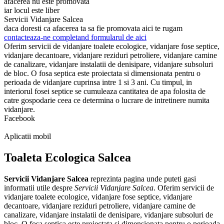
afacerea nu este promovata
iar locul este liber
Servicii Vidanjare Salcea
daca doresti ca afacerea ta sa fie promovata aici te rugam
contacteaza-ne completand formularul de aici
Oferim servicii de vidanjare toalete ecologice, vidanjare fose septice,
vidanjare decantoare, vidanjare reziduri petroliere, vidanjare camine
de canalizare, vidanjare instalatii de denisipare, vidanjare subsoluri
de bloc. O fosa septica este proiectata si dimensionata pentru o
perioada de vidanjare cuprinsa intre 1 si 3 ani. Cu timpul, in
interiorul fosei septice se cumuleaza cantitatea de apa folosita de
catre gospodarie ceea ce determina o lucrare de intretinere numita
vidanjare.
Facebook
Aplicatii mobil
Toaleta Ecologica Salcea
Servicii Vidanjare Salcea
reprezinta pagina unde puteti gasi
informatii utile despre
Servicii Vidanjare Salcea
. Oferim servicii de
vidanjare toalete ecologice, vidanjare fose septice, vidanjare
decantoare, vidanjare reziduri petroliere, vidanjare camine de
canalizare, vidanjare instalatii de denisipare, vidanjare subsoluri de
bloc. O fosa septica este proiectata si dimensionata pentru o perioada