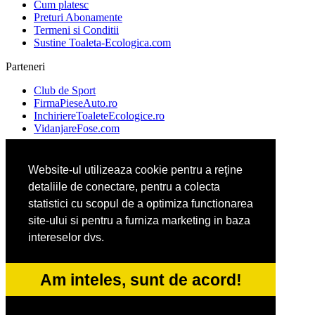
Cum platesc
Preturi Abonamente
Termeni si Conditii
Sustine Toaleta-Ecologica.com
Parteneri
Club de Sport
FirmaPieseAuto.ro
InchiriereToaleteEcologice.ro
VidanjareFose.com
Website-ul utilizeaza cookie pentru a reţine
Ambalaje Romania
detaliile de conectare, pentru a colecta
Apicultorul.com
Cabinet-Individual.ro
statistici cu scopul de a optimiza functionarea
CentruInchirieri.ro
site-ului si pentru a furniza marketing in baza
intereselor dvs.
ConstructiiHaleMetalice.ro
FirmaDeratizare.ro
Am inteles, sunt de acord!
InstructorScoalaAuto.ro
SalonFrizerieCanina.com