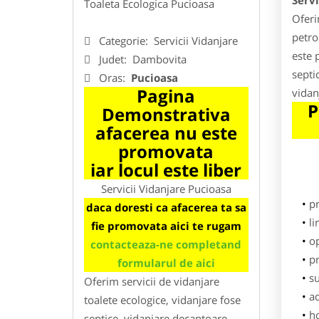
Servi
Toaleta Ecologica Pucioasa
Oferi
petro
Categorie:
Servicii Vidanjare
este 
Judet:
Dambovita
septi
Oras:
Pucioasa
Pagina
vidan
P
Demonstrativa
afacerea nu este
promovata
iar locul este liber
Servicii Vidanjare Pucioasa
p
daca doresti ca afacerea ta sa
li
fie promovata aici te rugam
o
contacteaza-ne completand
pr
formularul de aici
su
Oferim servicii de vidanjare
ad
toalete ecologice, vidanjare fose
h
septice, vidanjare decantoare,