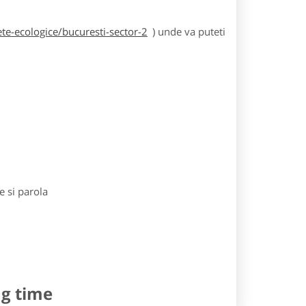
te-ecologice/bucuresti-sector-2
) unde va puteti
e si parola
ng time