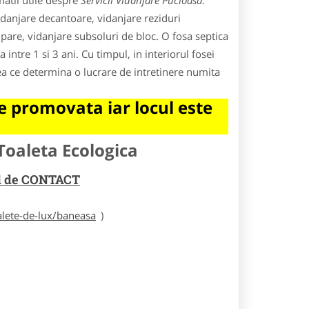
atii utile despre
Servicii Vidanjare Pucioasa
.
vidanjare decantoare, vidanjare reziduri
ipare, vidanjare subsoluri de bloc. O fosa septica
ntre 1 si 3 ani. Cu timpul, in interiorul fosei
ea ce determina o lucrare de intretinere numita
 promovata iar locul este
Toaleta Ecologica
rul de CONTACT
alete-de-lux/baneasa
)