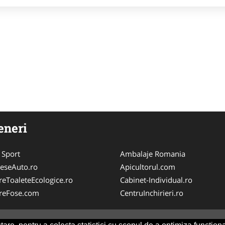
eneri
 Sport
Ambalaje Romania
eseAuto.ro
Apicultorul.com
ereToaleteEcologice.ro
Cabinet-Individual.ro
areFose.com
CentruInchirieri.ro