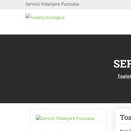
Servicii Vidanjare Pucioasa
SE
Toalet
Toa