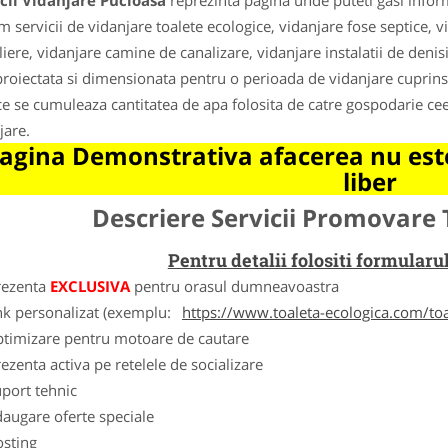
cii Vidanjare Pucioasa
reprezinta pagina unde puteti gasi inform
m servicii de vidanjare toalete ecologice, vidanjare fose septice, 
liere, vidanjare camine de canalizare, vidanjare instalatii de denis
proiectata si dimensionata pentru o perioada de vidanjare cuprinsa i
ce se cumuleaza cantitatea de apa folosita de catre gospodarie ce
jare.
agina Demonstrativa afacerea nu este
liber
Descriere Servicii Promovare 
Pentru detalii folositi formula
rezenta
EXCLUSIVA
pentru orasul dumneavoastra
nk personalizat (exemplu:
https://www.toaleta-ecologica.com/to
ptimizare pentru motoare de cautare
ezenta activa pe retelele de socializare
port tehnic
augare oferte speciale
osting