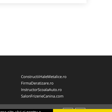
ConstructiiHaleMetalice.ro
FirmaDeratizare.ro
InstructorScoalaAuto.ro
SalonFrizerieCanina.com