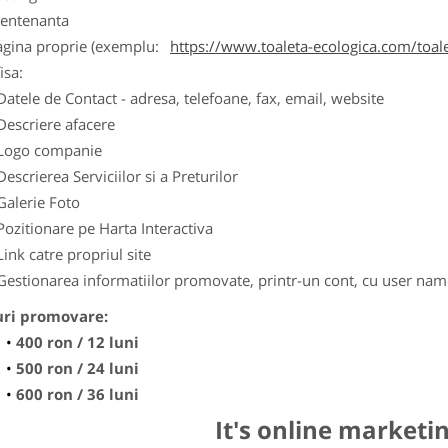
entenanta
agina proprie (exemplu:
https://www.toaleta-ecologica.com/toale
isa:
Datele de Contact - adresa, telefoane, fax, email, website
Descriere afacere
Logo companie
Descrierea Serviciilor si a Preturilor
Galerie Foto
Pozitionare pe Harta Interactiva
Link catre propriul site
Gestionarea informatiilor promovate, printr-un cont, cu user nam
uri promovare:
400 ron / 12 luni
500 ron / 24 luni
600 ron / 36 luni
It's online marketi