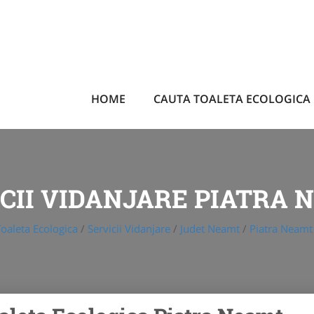
HOME
CAUTA TOALETA ECOLOGICA
CII VIDANJARE PIATRA
oaleta Ecologica
/
Servicii Vidanjare
/
Judet Neamt
/
Piatra Neamt