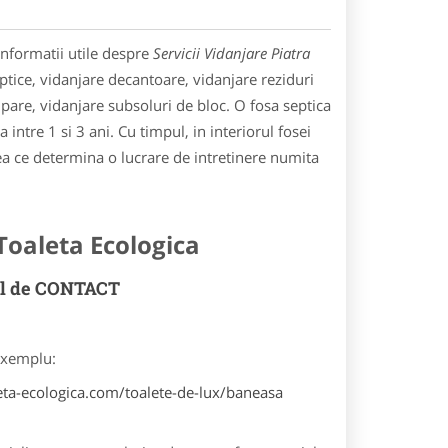
informatii utile despre
Servicii Vidanjare Piatra
eptice, vidanjare decantoare, vidanjare reziduri
ipare, vidanjare subsoluri de bloc. O fosa septica
ntre 1 si 3 ani. Cu timpul, in interiorul fosei
ea ce determina o lucrare de intretinere numita
Toaleta Ecologica
rul de CONTACT
(exemplu:
eta-ecologica.com/toalete-de-lux/baneasa