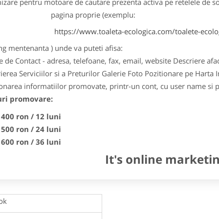
izare pentru motoare de cautare
prezenta activa pe retelele de so
pagina proprie (exemplu:
https://www.toaleta-ecologica.com/toalete-ecolo
ng
mentenanta
) unde va puteti afisa:
e de Contact - adresa, telefoane, fax, email, website
Descriere afa
erea Serviciilor si a Preturilor
Galerie Foto
Pozitionare pe Harta I
onarea informatiilor promovate, printr-un cont, cu user name si 
uri promovare:
400 ron / 12 luni
500 ron / 24 luni
600 ron / 36 luni
It's online marketi
ok