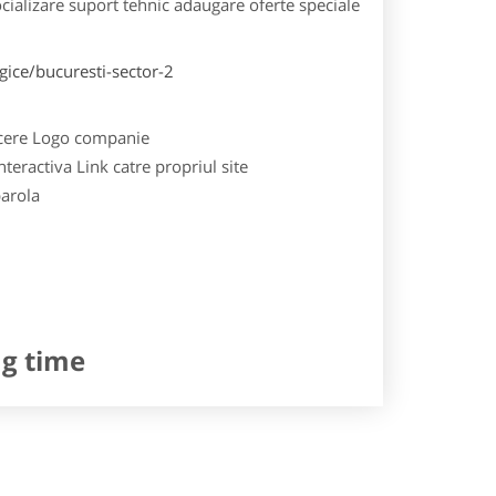
cializare
suport tehnic
adaugare oferte speciale
gice/bucuresti-sector-2
cere
Logo companie
nteractiva
Link catre propriul site
parola
ng time