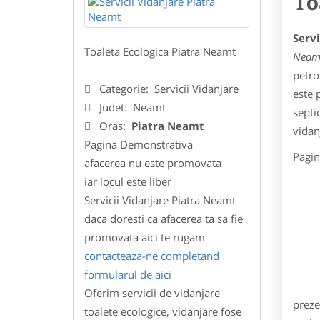
To
Serv
Toaleta Ecologica Piatra Neamt
Neam
petro
Categorie:
Servicii Vidanjare
este 
Judet:
Neamt
septi
Oras:
Piatra Neamt
vidan
Pagina Demonstrativa
Pagin
afacerea nu este promovata
iar locul este liber
Servicii Vidanjare Piatra Neamt
daca doresti ca afacerea ta sa fie
promovata aici te rugam
contacteaza-ne completand
formularul de aici
Oferim servicii de vidanjare
prez
toalete ecologice, vidanjare fose