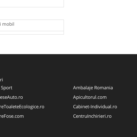
ii mobil
ri
 Sport
Ambalaje Romania
eseAuto.ro
Apicultorul.com
ereToaleteEcologice.ro
Cabinet-Individual.ro
areFose.com
CentruInchirieri.ro