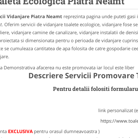
aleta Ecologica Piatra Neamt
icii Vidanjare Piatra Neamt
reprezinta pagina unde puteti gasi 
t
. Oferim servicii de vidanjare toalete ecologice, vidanjare fose s
liere, vidanjare camine de canalizare, vidanjare instalatii de denis
proiectata si dimensionata pentru o perioada de vidanjare cuprinsa i
ce se cumuleaza cantitatea de apa folosita de catre gospodarie ce
jare.
a Demonstrativa afacerea nu este promovata iar locul este liber
Descriere Servicii Promovare 
Pentru detalii folositi formula
link personalizat 
https://www.toal
enta
EXCLUSIVA
pentru orasul dumneavoastra
)