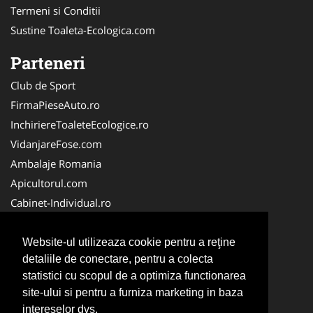
Termeni si Conditii
Sustine Toaleta-Ecologica.com
Parteneri
Club de Sport
FirmaPieseAuto.ro
InchiriereToaleteEcologice.ro
VidanjareFose.com
Ambalaje Romania
Apicultorul.com
Cabinet-Individual.ro
CentruInchirieri.ro
ConstructiiHaleMetalice.ro
Website-ul utilizeaza cookie pentru a reţine
detaliile de conectare, pentru a colecta
FirmaDeratizare.ro
statistici cu scopul de a optimiza functionarea
InstructorScoalaAuto.ro
site-ului si pentru a furniza marketing in baza
SalonFrizerieCanina.com
intereselor dvs.