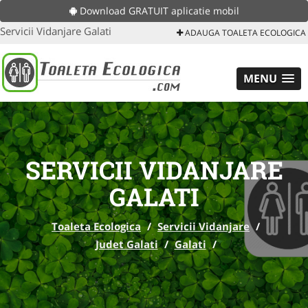
Download GRATUIT aplicatie mobil
Servicii Vidanjare Galati
ADAUGA TOALETA ECOLOGICA
MENU
SERVICII VIDANJARE
GALATI
Toaleta Ecologica
/
Servicii Vidanjare
/
Judet Galati
/
Galati
/