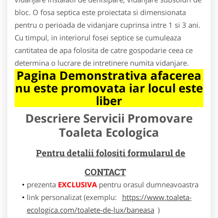
bloc. O fosa septica este proiectata si dimensionata
pentru o perioada de vidanjare cuprinsa intre 1 si 3 ani.
Cu timpul, in interiorul fosei septice se cumuleaza
cantitatea de apa folosita de catre gospodarie ceea ce
determina o lucrare de intretinere numita vidanjare.
Pagina Demonstrativa afacerea
nu este promovata iar locul este
liber
Descriere Servicii Promovare
Toaleta Ecologica
Pentru detalii folositi formularul de
CONTACT
prezenta
EXCLUSIVA
pentru orasul dumneavoastra
link personalizat (exemplu:
https://www.toaleta-
ecologica.com/toalete-de-lux/baneasa
)