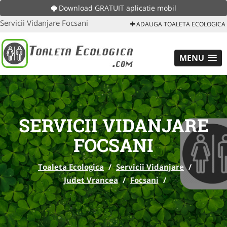
Download GRATUIT aplicatie mobil
Servicii Vidanjare Focsani
ADAUGA TOALETA ECOLOGICA
MENU
SERVICII VIDANJARE
FOCSANI
Toaleta Ecologica
/
Servicii Vidanjare
/
Judet Vrancea
/
Focsani
/