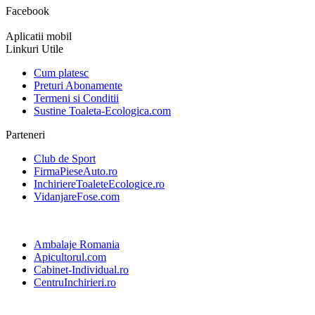
Facebook
Aplicatii mobil
Linkuri Utile
Cum platesc
Preturi Abonamente
Termeni si Conditii
Sustine Toaleta-Ecologica.com
Parteneri
Club de Sport
FirmaPieseAuto.ro
InchiriereToaleteEcologice.ro
VidanjareFose.com
Ambalaje Romania
Apicultorul.com
Cabinet-Individual.ro
CentruInchirieri.ro