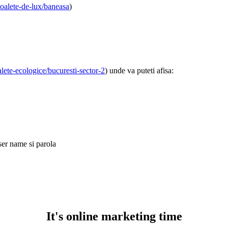
toalete-de-lux/baneasa
)
lete-ecologice/bucuresti-sector-2
) unde va puteti afisa:
ser name si parola
It's online marketing time