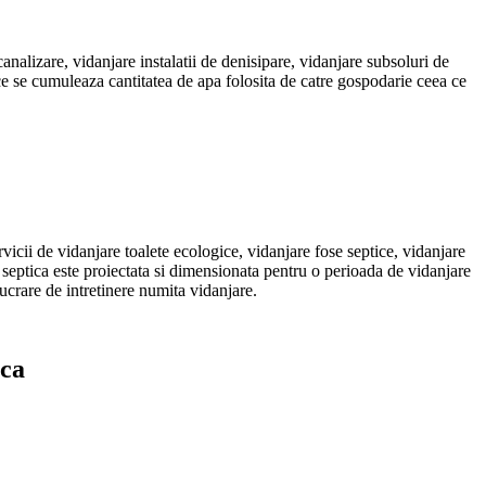
analizare, vidanjare instalatii de denisipare, vidanjare subsoluri de
ice se cumuleaza cantitatea de apa folosita de catre gospodarie ceea ce
rvicii de vidanjare toalete ecologice, vidanjare fose septice, vidanjare
a septica este proiectata si dimensionata pentru o perioada de vidanjare
lucrare de intretinere numita vidanjare.
ica