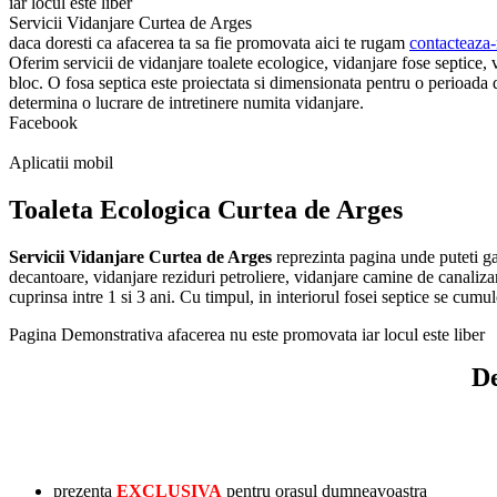
iar locul este liber
Servicii Vidanjare Curtea de Arges
daca doresti ca afacerea ta sa fie promovata aici te rugam
contacteaza-
Oferim servicii de vidanjare toalete ecologice, vidanjare fose septice, 
bloc. O fosa septica este proiectata si dimensionata pentru o perioada d
determina o lucrare de intretinere numita vidanjare.
Facebook
Aplicatii mobil
Toaleta Ecologica Curtea de Arges
Servicii Vidanjare Curtea de Arges
reprezinta pagina unde puteti ga
decantoare, vidanjare reziduri petroliere, vidanjare camine de canalizar
cuprinsa intre 1 si 3 ani. Cu timpul, in interiorul fosei septice se cum
Pagina Demonstrativa afacerea nu este promovata iar locul este liber
De
prezenta
EXCLUSIVA
pentru orasul dumneavoastra