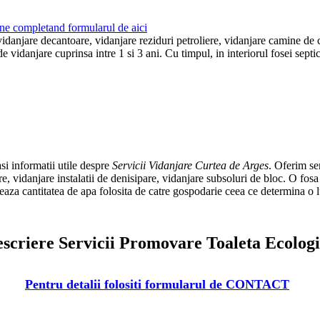
ne completand formularul de aici
vidanjare decantoare, vidanjare reziduri petroliere, vidanjare camine de c
e vidanjare cuprinsa intre 1 si 3 ani. Cu timpul, in interiorul fosei sept
si informatii utile despre
Servicii Vidanjare Curtea de Arges
. Oferim se
e, vidanjare instalatii de denisipare, vidanjare subsoluri de bloc. O fos
uleaza cantitatea de apa folosita de catre gospodarie ceea ce determina o 
scriere Servicii Promovare Toaleta Ecolog
Pentru detalii folositi formularul de CONTACT