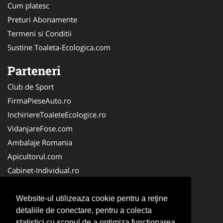
Cum platesc
Preturi Abonamente
Termeni si Conditii
Sustine Toaleta-Ecologica.com
Parteneri
Club de Sport
FirmaPieseAuto.ro
InchiriereToaleteEcologice.ro
VidanjareFose.com
Ambalaje Romania
Apicultorul.com
Cabinet-Individual.ro
CentruInchirieri.ro
ConstructiiHaleMetalice.ro
Website-ul utilizeaza cookie pentru a reţine
detaliile de conectare, pentru a colecta
FirmaDeratizare.ro
statistici cu scopul de a optimiza functionarea