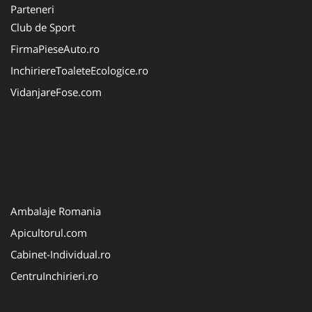
Parteneri
Club de Sport
FirmaPieseAuto.ro
InchiriereToaleteEcologice.ro
VidanjareFose.com
Ambalaje Romania
Apicultorul.com
Cabinet-Individual.ro
CentruInchirieri.ro