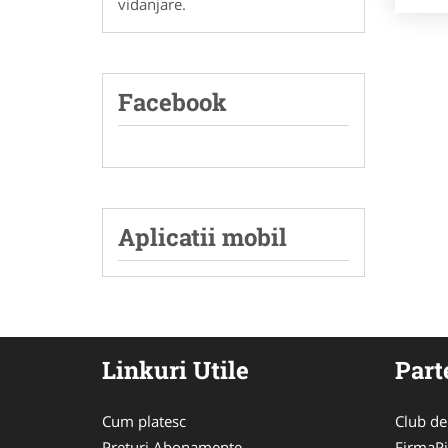
vidanjare.
Facebook
Aplicatii mobil
Linkuri Utile
Part
Cum platesc
Club de
Preturi Abonamente
FirmaPi