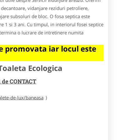
ii utile despre
Servicii Vidanjare Breaza
. Oferim
e decantoare, vidanjare reziduri petroliere,
njare subsoluri de bloc. O fosa septica este
1 si 3 ani. Cu timpul, in interiorul fosei septice
termina o lucrare de intretinere numita
 promovata iar locul este
Toaleta Ecologica
rul de CONTACT
alete-de-lux/baneasa
)