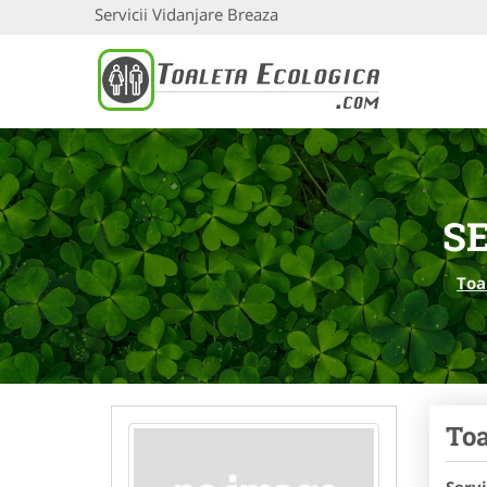
Servicii Vidanjare Breaza
S
Toa
Toa