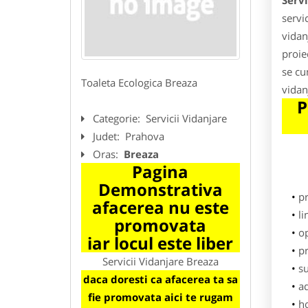
Servi
servi
vidan
proie
se cu
Toaleta Ecologica Breaza
vidan
P
Categorie:
Servicii Vidanjare
Judet:
Prahova
Oras:
Breaza
Pagina
Demonstrativa
p
afacerea nu este
li
promovata
o
iar locul este liber
pr
Servicii Vidanjare Breaza
su
daca doresti ca afacerea ta sa
ad
fie promovata aici te rugam
h