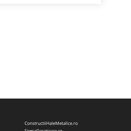
ConstructiiHaleMetalice.ro
FirmaDeratizare.ro