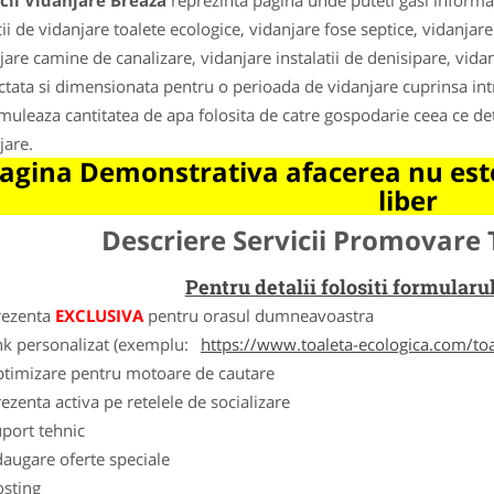
cii Vidanjare Breaza
reprezinta pagina unde puteti gasi informat
cii de vidanjare toalete ecologice, vidanjare fose septice, vidanjar
jare camine de canalizare, vidanjare instalatii de denisipare, vida
ctata si dimensionata pentru o perioada de vidanjare cuprinsa intre 
muleaza cantitatea de apa folosita de catre gospodarie ceea ce de
jare.
agina Demonstrativa afacerea nu este
liber
Descriere Servicii Promovare 
Pentru detalii folositi formula
rezenta
EXCLUSIVA
pentru orasul dumneavoastra
nk personalizat (exemplu:
https://www.toaleta-ecologica.com/to
ptimizare pentru motoare de cautare
ezenta activa pe retelele de socializare
port tehnic
augare oferte speciale
osting