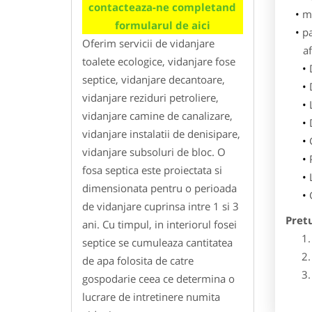
contacteaza-ne completand
m
formularul de aici
p
Oferim servicii de vidanjare
af
toalete ecologice, vidanjare fose
septice, vidanjare decantoare,
vidanjare reziduri petroliere,
vidanjare camine de canalizare,
vidanjare instalatii de denisipare,
vidanjare subsoluri de bloc. O
fosa septica este proiectata si
dimensionata pentru o perioada
de vidanjare cuprinsa intre 1 si 3
Pret
ani. Cu timpul, in interiorul fosei
septice se cumuleaza cantitatea
de apa folosita de catre
gospodarie ceea ce determina o
lucrare de intretinere numita