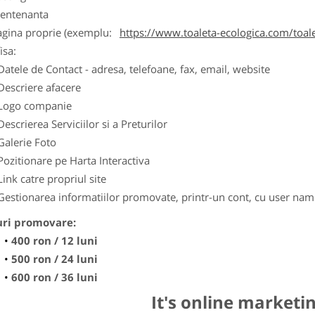
entenanta
agina proprie (exemplu:
https://www.toaleta-ecologica.com/toale
isa:
Datele de Contact - adresa, telefoane, fax, email, website
Descriere afacere
Logo companie
Descrierea Serviciilor si a Preturilor
Galerie Foto
Pozitionare pe Harta Interactiva
Link catre propriul site
Gestionarea informatiilor promovate, printr-un cont, cu user nam
uri promovare:
400 ron / 12 luni
500 ron / 24 luni
600 ron / 36 luni
It's online marketi