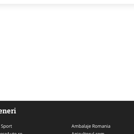
eneri
 Sport
Ambalaje Romania
eseAuto.ro
Apicultorul.com