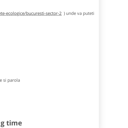
te-ecologice/bucuresti-sector-2
) unde va puteti
e si parola
ng time