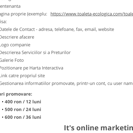
entenanta
agina proprie (exemplu:
https://www.toaleta-ecologica.com/toale
isa:
Datele de Contact - adresa, telefoane, fax, email, website
Descriere afacere
Logo companie
Descrierea Serviciilor si a Preturilor
Galerie Foto
Pozitionare pe Harta Interactiva
Link catre propriul site
Gestionarea informatiilor promovate, printr-un cont, cu user nam
uri promovare:
400 ron / 12 luni
500 ron / 24 luni
600 ron / 36 luni
It's online marketi