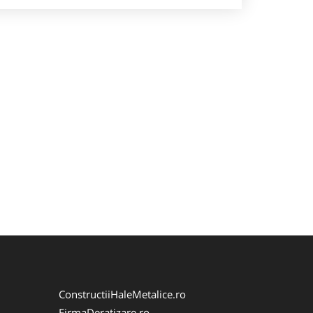
ConstructiiHaleMetalice.ro
FirmaDeratizare.ro