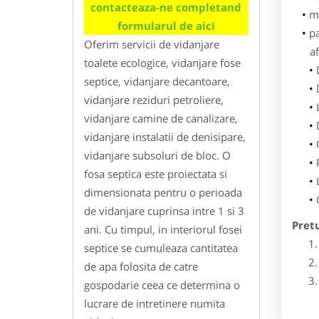
contacteaza-ne completand
m
formularul de aici
p
Oferim servicii de vidanjare
af
toalete ecologice, vidanjare fose
septice, vidanjare decantoare,
vidanjare reziduri petroliere,
vidanjare camine de canalizare,
vidanjare instalatii de denisipare,
vidanjare subsoluri de bloc. O
fosa septica este proiectata si
dimensionata pentru o perioada
de vidanjare cuprinsa intre 1 si 3
Pret
ani. Cu timpul, in interiorul fosei
septice se cumuleaza cantitatea
de apa folosita de catre
gospodarie ceea ce determina o
lucrare de intretinere numita