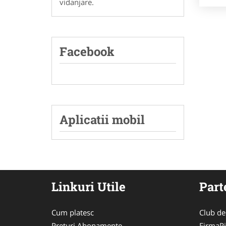
vidanjare.
Facebook
Aplicatii mobil
Linkuri Utile
Part
Cum platesc
Club de
Preturi Abonamente
FirmaPi