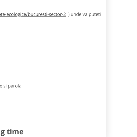
te-ecologice/bucuresti-sector-2
) unde va puteti
e si parola
ng time