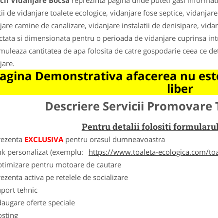
cii Vidanjare Bocsa
reprezinta pagina unde puteti gasi informati
cii de vidanjare toalete ecologice, vidanjare fose septice, vidanjar
jare camine de canalizare, vidanjare instalatii de denisipare, vida
ctata si dimensionata pentru o perioada de vidanjare cuprinsa intre 
muleaza cantitatea de apa folosita de catre gospodarie ceea ce de
jare.
agina Demonstrativa afacerea nu este
liber
Descriere Servicii Promovare 
Pentru detalii folositi formula
rezenta
EXCLUSIVA
pentru orasul dumneavoastra
nk personalizat (exemplu:
https://www.toaleta-ecologica.com/to
ptimizare pentru motoare de cautare
ezenta activa pe retelele de socializare
port tehnic
augare oferte speciale
osting