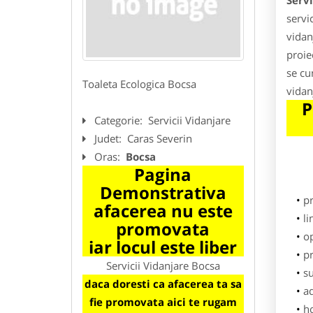
Servi
servi
vidan
proie
se cu
Toaleta Ecologica Bocsa
vidan
P
Categorie:
Servicii Vidanjare
Judet:
Caras Severin
Oras:
Bocsa
Pagina
Demonstrativa
p
afacerea nu este
li
promovata
o
iar locul este liber
pr
Servicii Vidanjare Bocsa
su
daca doresti ca afacerea ta sa
ad
fie promovata aici te rugam
h