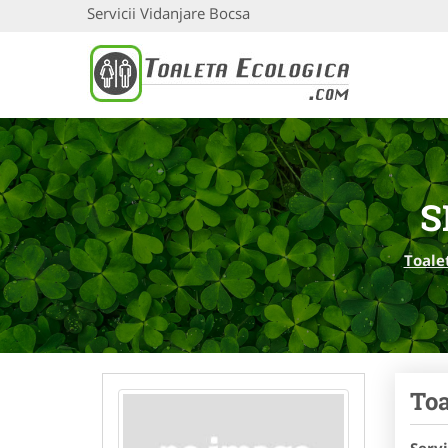
Servicii Vidanjare Bocsa
S
Toale
Toa