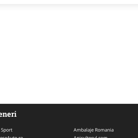
eneri
 Sport
Ambalaje Romania
eseAuto.ro
Apicultorul.com