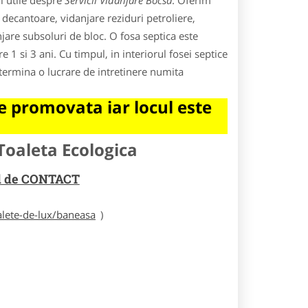
i utile despre
Servicii Vidanjare Bocsa
. Oferim
e decantoare, vidanjare reziduri petroliere,
njare subsoluri de bloc. O fosa septica este
1 si 3 ani. Cu timpul, in interiorul fosei septice
termina o lucrare de intretinere numita
 promovata iar locul este
Toaleta Ecologica
rul de CONTACT
alete-de-lux/baneasa
)