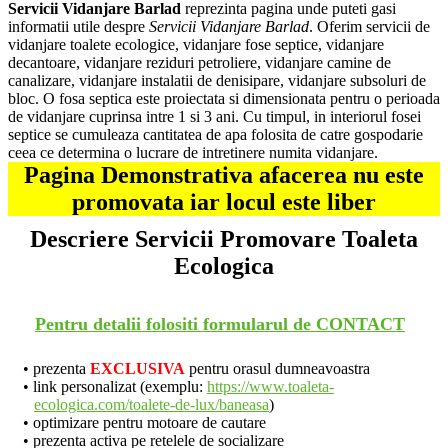
Servicii Vidanjare Barlad
reprezinta pagina unde puteti gasi
informatii utile despre
Servicii Vidanjare Barlad
. Oferim servicii de
vidanjare toalete ecologice, vidanjare fose septice, vidanjare
decantoare, vidanjare reziduri petroliere, vidanjare camine de
canalizare, vidanjare instalatii de denisipare, vidanjare subsoluri de
bloc. O fosa septica este proiectata si dimensionata pentru o perioada
de vidanjare cuprinsa intre 1 si 3 ani. Cu timpul, in interiorul fosei
septice se cumuleaza cantitatea de apa folosita de catre gospodarie
ceea ce determina o lucrare de intretinere numita vidanjare.
Pagina Demonstrativa afacerea nu este
promovata iar locul este liber
Descriere Servicii Promovare Toaleta
Ecologica
Pentru detalii folositi formularul de CONTACT
prezenta
EXCLUSIVA
pentru orasul dumneavoastra
link personalizat (exemplu:
https://www.toaleta-
ecologica.com/toalete-de-lux/baneasa
)
optimizare pentru motoare de cautare
prezenta activa pe retelele de socializare