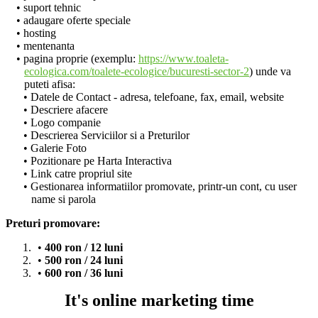
suport tehnic
adaugare oferte speciale
hosting
mentenanta
pagina proprie (exemplu:
https://www.toaleta-
ecologica.com/toalete-ecologice/bucuresti-sector-2
) unde va
puteti afisa:
Datele de Contact - adresa, telefoane, fax, email, website
Descriere afacere
Logo companie
Descrierea Serviciilor si a Preturilor
Galerie Foto
Pozitionare pe Harta Interactiva
Link catre propriul site
Gestionarea informatiilor promovate, printr-un cont, cu user
name si parola
Preturi promovare:
400 ron / 12 luni
500 ron / 24 luni
600 ron / 36 luni
It's online marketing time