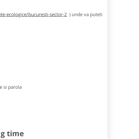
te-ecologice/bucuresti-sector-2
) unde va puteti
e si parola
ng time