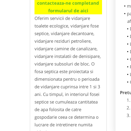
contacteaza-ne completand
m
formularul de aici
p
Oferim servicii de vidanjare
af
toalete ecologice, vidanjare fose
septice, vidanjare decantoare,
vidanjare reziduri petroliere,
vidanjare camine de canalizare,
vidanjare instalatii de denisipare,
vidanjare subsoluri de bloc. O
fosa septica este proiectata si
dimensionata pentru o perioada
de vidanjare cuprinsa intre 1 si 3
Pret
ani. Cu timpul, in interiorul fosei
septice se cumuleaza cantitatea
de apa folosita de catre
gospodarie ceea ce determina o
lucrare de intretinere numita