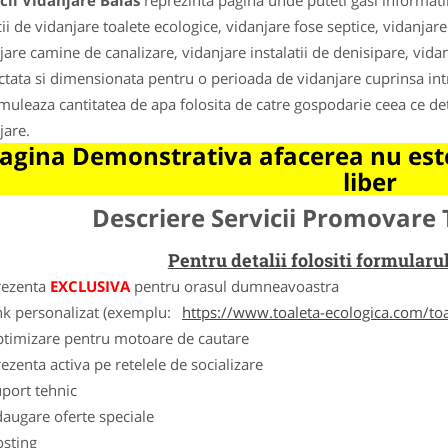
cii Vidanjare Balas
reprezinta pagina unde puteti gasi informati
cii de vidanjare toalete ecologice, vidanjare fose septice, vidanjar
jare camine de canalizare, vidanjare instalatii de denisipare, vida
ctata si dimensionata pentru o perioada de vidanjare cuprinsa intre 
muleaza cantitatea de apa folosita de catre gospodarie ceea ce de
jare.
agina Demonstrativa afacerea nu este
liber
Descriere Servicii Promovare 
Pentru detalii folositi formula
rezenta
EXCLUSIVA
pentru orasul dumneavoastra
nk personalizat (exemplu:
https://www.toaleta-ecologica.com/to
ptimizare pentru motoare de cautare
ezenta activa pe retelele de socializare
port tehnic
augare oferte speciale
osting