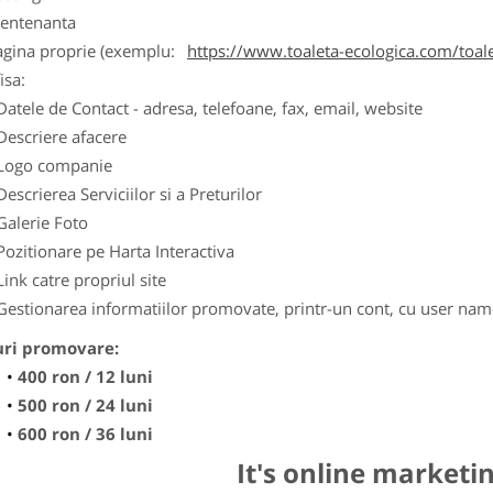
entenanta
agina proprie (exemplu:
https://www.toaleta-ecologica.com/toale
isa:
Datele de Contact - adresa, telefoane, fax, email, website
Descriere afacere
Logo companie
Descrierea Serviciilor si a Preturilor
Galerie Foto
Pozitionare pe Harta Interactiva
Link catre propriul site
Gestionarea informatiilor promovate, printr-un cont, cu user nam
uri promovare:
400 ron / 12 luni
500 ron / 24 luni
600 ron / 36 luni
It's online marketi