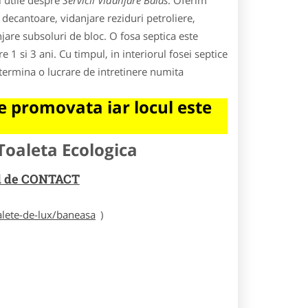
i utile despre
Servicii Vidanjare Balas
. Oferim
e decantoare, vidanjare reziduri petroliere,
njare subsoluri de bloc. O fosa septica este
1 si 3 ani. Cu timpul, in interiorul fosei septice
termina o lucrare de intretinere numita
 promovata iar locul este
Toaleta Ecologica
rul de CONTACT
alete-de-lux/baneasa
)