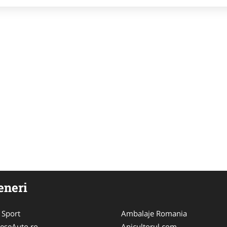
eneri
 Sport
Ambalaje Romania
eseAuto.ro
Apicultorul.com