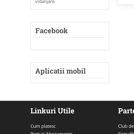
vidanjare.
Facebook
Aplicatii mobil
Linkuri Utile
Part
Cum platesc
Club de
Preturi Abonamente
FirmaPi