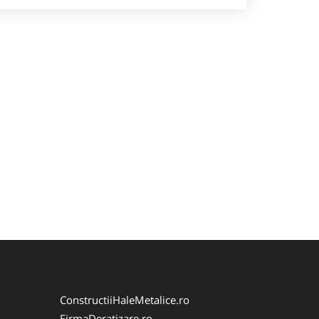
ConstructiiHaleMetalice.ro
FirmaDeratizare.ro