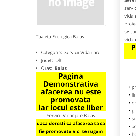
Servi
servi
vidan
proie
se cu
Toaleta Ecologica Balas
vidan
P
Categorie:
Servicii Vidanjare
Judet:
Olt
Oras:
Balas
Pagina
Demonstrativa
p
afacerea nu este
li
promovata
o
iar locul este liber
pr
Servicii Vidanjare Balas
su
daca doresti ca afacerea ta sa
ad
fie promovata aici te rugam
h