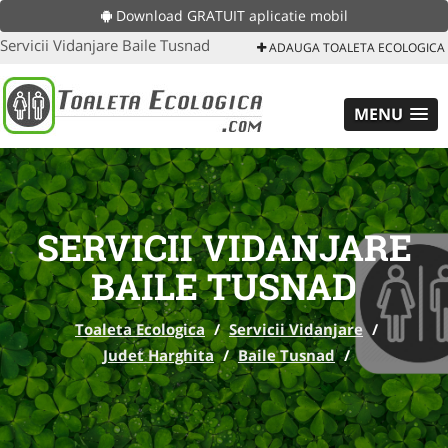
Download GRATUIT aplicatie mobil
Servicii Vidanjare Baile Tusnad
ADAUGA TOALETA ECOLOGICA
MENU
SERVICII VIDANJARE
BAILE TUSNAD
Toaleta Ecologica
/
Servicii Vidanjare
/
Judet Harghita
/
Baile Tusnad
/