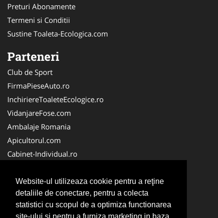
Preturi Abonamente
Termeni si Conditii
Sustine Toaleta-Ecologica.com
Parteneri
Club de Sport
FirmaPieseAuto.ro
InchiriereToaleteEcologice.ro
VidanjareFose.com
Ambalaje Romania
Apicultorul.com
Cabinet-Individual.ro
CentruInchirieri.ro
ConstructiiHaleMetalice.ro
Website-ul utilizeaza cookie pentru a reţine
detaliile de conectare, pentru a colecta
FirmaDeratizare.ro
statistici cu scopul de a optimiza functionarea
InstructorScoalaAuto.ro
site-ului si pentru a furniza marketing in baza