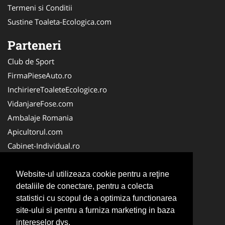
Termeni si Conditii
Sustine Toaleta-Ecologica.com
Parteneri
Club de Sport
FirmaPieseAuto.ro
InchiriereToaleteEcologice.ro
VidanjareFose.com
Ambalaje Romania
Apicultorul.com
Cabinet-Individual.ro
CentruInchirieri.ro
ConstructiiHaleMetalice.ro
Website-ul utilizeaza cookie pentru a reţine
detaliile de conectare, pentru a colecta
FirmaDeratizare.ro
statistici cu scopul de a optimiza functionarea
InstructorScoalaAuto.ro
site-ului si pentru a furniza marketing in baza
SalonFrizerieCanina.com
intereselor dvs.