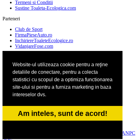
Termeni si Conditii
Sustine Toaleta-Ecologica.com
Parteneri
Club de Sport
FirmaPieseAuto.ro
InchiriereToaleteEcologice.ro
VidanjareFose.com
Website-ul utilizeaza cookie pentru a reţine
Ambalaje Romania
detaliile de conectare, pentru a colecta
Apicultorul.com
Cabinet-Individual.ro
statistici cu scopul de a optimiza functionarea
CentruInchirieri.ro
site-ului si pentru a furniza marketing in baza
intereselor dvs.
ConstructiiHaleMetalice.ro
FirmaDeratizare.ro
Am inteles, sunt de acord!
InstructorScoalaAuto.ro
SalonFrizerieCanina.com
© 2014-2026 Powered by
VilonMedia
&
Tokaido Consult
-
ANPC
SOL