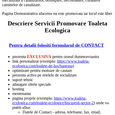
mecanizata a canalizarilor, denisipare, decolmatare, curatarea
caminelor de canalizare.
Pagina Demonstrativa afacerea nu este promovata iar locul este liber
Descriere Servicii Promovare Toaleta
Ecologica
Pentru detalii folositi formularul de CONTACT
prezenta
EXCLUSIVA
pentru orasul dumneavoastra
link personalizat (exemplu:
https://www.toaleta-
ecologica.com/toalete-de-lux/baneasa
)
optimizare pentru motoare de cautare
prezenta activa pe retelele de socializare
suport tehnic
adaugare oferte speciale
hosting
mentenanta
pagina proprie (exemplu:
https://www.toaleta-
ecologica.com/toalete-ecologice/bucuresti-sector-2
) unde va
puteti afisa:
Datele de Contact - adresa, telefoane, fax, email,