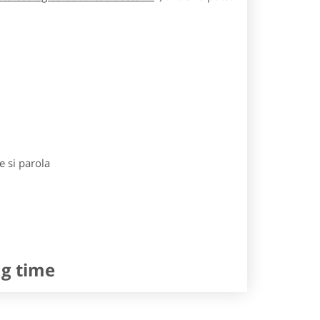
e si parola
ng time