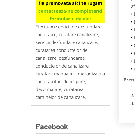
fie promovata aici te rugam
af
contacteaza-ne completand
formularul de aici
Efectuam servicii de desfundare
canalizare, curatare canalizare,
servicii desfundare canalizare,
curatarea conductelor de
canalizare, desfundarea
conductelor de canalizare,
curatare manuala si mecanizata a
Pret
canalizarilor, denisipare,
decolmatare, curatarea
caminelor de canalizare.
Facebook