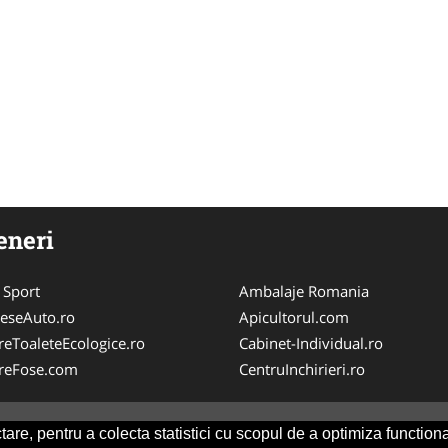
eneri
 Sport
Ambalaje Romania
eseAuto.ro
Apicultorul.com
ereToaleteEcologice.ro
Cabinet-Individual.ro
areFose.com
CentruInchirieri.ro
are, pentru a colecta statistici cu scopul de a optimiza functiona
Consult
-
ANPC
SOL