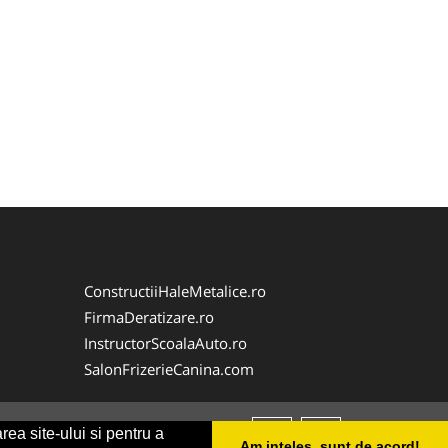
ConstructiiHaleMetalice.ro
FirmaDeratizare.ro
InstructorScoalaAuto.ro
SalonFrizerieCanina.com
rea site-ului si pentru a
Am inteles, sunt de acord!