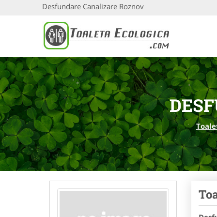
Desfundare Canalizare Roznov
DESF
Toale
Toa