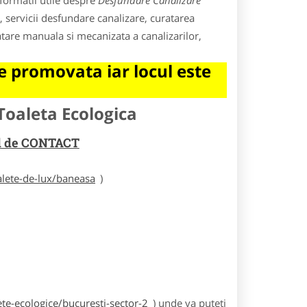
formatii utile despre
Desfundare Canalizare
, servicii desfundare canalizare, curatarea
tare manuala si mecanizata a canalizarilor,
 promovata iar locul este
Toaleta Ecologica
rul de CONTACT
alete-de-lux/baneasa
)
te-ecologice/bucuresti-sector-2
) unde va puteti