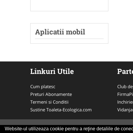
Aplicatii mobil
Linkuri Utile
Part
Cum platesc
Club de
Preturi Abonamente
FirmaPi
Termeni si Conditii
Inchiri
Sustine Toaleta-Ecologica.com
Vidanj
Website-ul utilizeaza cookie pentru a reţine detaliile de conect
© 2014-2026 Powered by
VilonMedia
&
Tokaido 