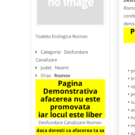
Desf
Rozn
condu
denis
P
Toaleta Ecologica Roznov
Categorie:
Desfundare
Canalizare
Judet:
Neamt
p
Oras:
Roznov
li
Pagina
o
Demonstrativa
pr
afacerea nu este
su
promovata
ad
iar locul este liber
h
Desfundare Canalizare Roznov
m
daca doresti ca afacerea ta sa
p