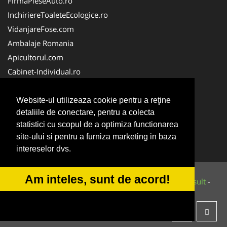
FirmaPieseAuto.ro
InchiriereToaleteEcologice.ro
VidanjareFose.com
Ambalaje Romania
Apicultorul.com
Cabinet-Individual.ro
CentruInchirieri.ro
ConstructiiHaleMetalice.ro
Website-ul utilizeaza cookie pentru a reţine
detaliile de conectare, pentru a colecta
FirmaDeratizare.ro
statistici cu scopul de a optimiza functionarea
InstructorScoalaAuto.ro
site-ului si pentru a furniza marketing in baza
SalonFrizerieCanina.com
intereselor dvs.
Am inteles, sunt de acord!
© 2014-2026 Powered by
VilonMedia
&
Tokaido Consult
-
ANPC
SOL