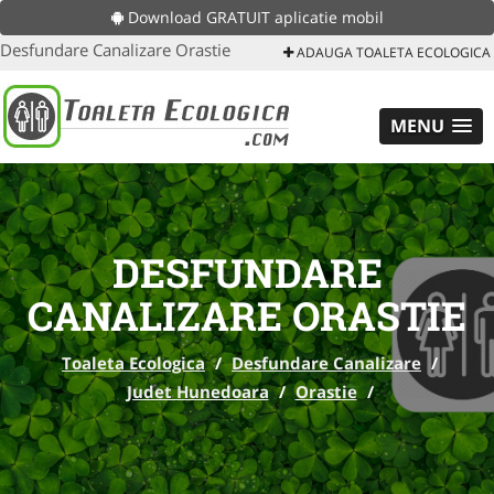
Download GRATUIT aplicatie mobil
Desfundare Canalizare Orastie
ADAUGA TOALETA ECOLOGICA
MENU
DESFUNDARE
CANALIZARE ORASTIE
Toaleta Ecologica
/
Desfundare Canalizare
/
Judet Hunedoara
/
Orastie
/