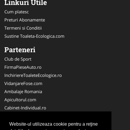
Linkuri Utile
Cum platesc
Preturi Abonamente
Termeni si Conditii
Sustine Toaleta-Ecologica.com
Parteneri
Club de Sport
FirmaPieseAuto.ro
InchiriereToaleteEcologice.ro
VidanjareFose.com
Ambalaje Romania
Apicultorul.com
Cabinet-Individual.ro
CentruInchirieri.ro
ConstructiiHaleMetalice.ro
Website-ul utilizeaza cookie pentru a reţine